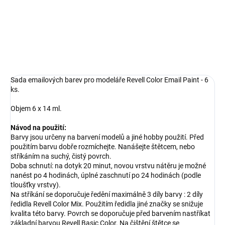
Sada emailových barev pro modely
DETAILNÍ INFORMACE
ZEPTAT SE
HLÍDAT
Sada emailových barev pro modeláře Revell Color Email Paint - 6
ks.
Objem 6 x 14 ml.
Návod na použití:
Barvy jsou určeny na barvení modelů a jiné hobby použití. Před
použitím barvu dobře rozmíchejte. Nanášejte štětcem, nebo
stříkáním na suchý, čistý povrch.
Doba schnutí: na dotyk 20 minut, novou vrstvu nátěru je možné
nanést po 4 hodinách, úplné zaschnutí po 24 hodinách (podle
tloušťky vrstvy).
Na stříkání se doporučuje ředění maximálně 3 díly barvy : 2 díly
ředidla Revell Color Mix. Použitím ředidla jiné značky se snižuje
kvalita této barvy. Povrch se doporučuje před barvením nastříkat
základní barvou Revell Basic Color. Na čištění štětce se