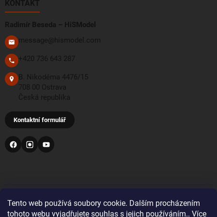
KONTAKT
Radimír Beseda – HiSModel
message@hismodel.com
+420 736 643 287
B. Nikodéma 4476/15
708 00 Ostrava
Česká republika
Kontaktní formulář
PŘIJÍMÁME TYTO PLATEBNÍ METODY
Tento web používá soubory cookie. Dalším procházením
tohoto webu vyjadřujete souhlas s jejich používáním.. Více