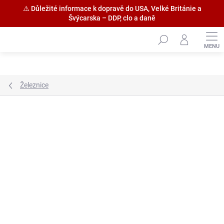
⚠️ Důležité informace k dopravě do USA, Velké Británie a
Švýcarska – DDP, clo a daně
Přejít
na
obsah
Železnice