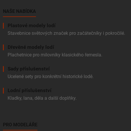
t
í
NAŠE NABÍDKA
Plastové modely lodí
Stavebnice světových značek pro začátečníky i pokročilé.
Dřevěné modely lodí
Plachetnice pro milovníky klasického řemesla.
Sady příslušenství
Ucelené sety pro konkrétní historické lodě.
Lodní příslušenství
Kladky, lana, děla a další doplňky.
PRO MODELÁŘE