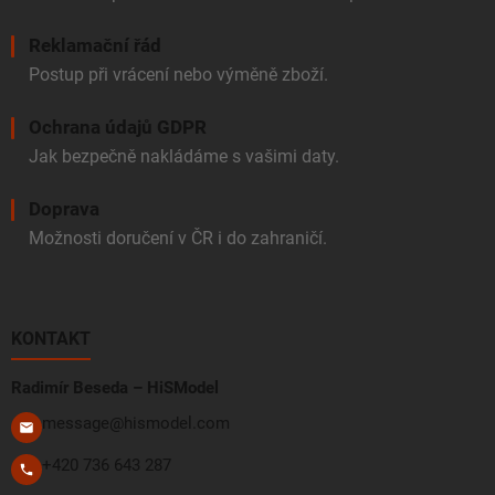
Reklamační řád
Postup při vrácení nebo výměně zboží.
Ochrana údajů GDPR
Jak bezpečně nakládáme s vašimi daty.
Doprava
Možnosti doručení v ČR i do zahraničí.
KONTAKT
Radimír Beseda – HiSModel
message@hismodel.com
+420 736 643 287