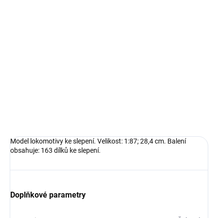
Měrná
SKLADEM U DODAVATELE
(5 KS)
cena:
−
+
Přidat do košíku
Model lokomotivy ke slepení. Velikost: 1:87; 28,4 cm. Balení
obsahuje: 163 dílků ke slepení.
DETAILNÍ INFORMACE
ZEPTAT SE
HLÍDAT
Model lokomotivy ke slepení. Velikost: 1:87; 28,4 cm. Balení
obsahuje: 163 dílků ke slepení.
Doplňkové parametry