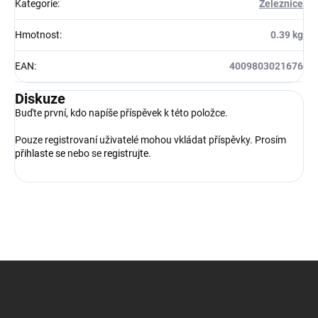
Kategorie
:
Železnice
Hmotnost
:
0.39 kg
EAN
:
4009803021676
Diskuze
Buďte první, kdo napíše příspěvek k této položce.
Pouze registrovaní uživatelé mohou vkládat příspěvky. Prosím
přihlaste se
nebo se
registrujte
.
Z
á
p
a