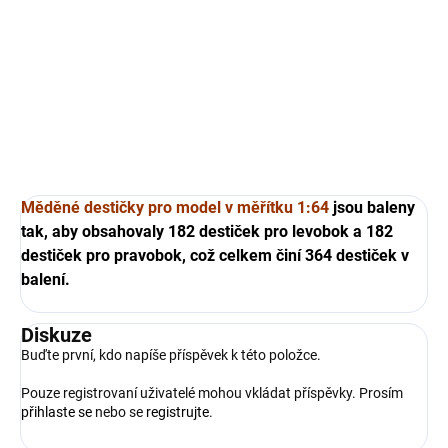
Měděné plechy na obklad trupu lodi. Vhodné pro měřítko
1:64, celkem 364 kusů
DETAILNÍ INFORMACE
ZEPTAT SE
HLÍDAT
Měděné destičky pro model v měřítku 1:64
jsou baleny
tak, aby obsahovaly 182 destiček pro levobok a 182
destiček pro pravobok, což celkem činí 364 destiček v
balení.
Diskuze
Buďte první, kdo napíše příspěvek k této položce.
Pouze registrovaní uživatelé mohou vkládat příspěvky. Prosím
přihlaste se
nebo se
registrujte
.