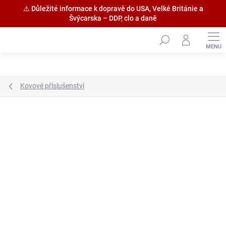
⚠️ Důležité informace k dopravě do USA, Velké Británie a
Švýcarska – DDP, clo a daně
Přejít
na
obsah
Kovové příslušenství
Značka:
Amati S.p.a.