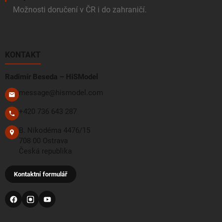
Možnosti doručení v ČR i do zahraničí.
KONTAKT
Radimír Beseda – HiSModel
message@hismodel.com
+420 736 643 287
B. Nikodéma 4476/15
708 00 Ostrava
Česká republika
Kontaktní formulář