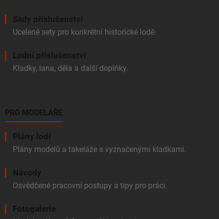
Sady příslušenství
Ucelené sety pro konkrétní historické lodě.
Lodní příslušenství
Kladky, lana, děla a další doplňky.
PRO MODELÁŘE
Plány lodí
Plány modelů a takeláže s vyznačenými kladkami.
Návody
Osvědčené pracovní postupy a tipy pro práci.
Fotogalerie