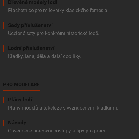
Dřevěné modely lodí
Plachetnice pro milovníky klasického řemesla.
Sady příslušenství
Ucelené sety pro konkrétní historické lodě.
Lodní příslušenství
Kladky, lana, děla a další doplňky.
PRO MODELÁŘE
Plány lodí
Plány modelů a takeláže s vyznačenými kladkami.
Návody
Osvědčené pracovní postupy a tipy pro práci.