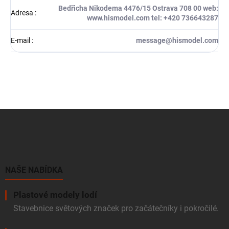
Bedřicha Nikodema 4476/15 Ostrava 708 00 web:
Adresa
:
www.hismodel.com tel: +420 736643287
E-mail
:
message@hismodel.com
Z
á
p
a
t
í
NAŠE NABÍDKA
Plastové modely lodí
Stavebnice světových značek pro začátečníky i pokročilé.