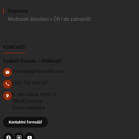
Doprava
Možnosti doručení v ČR i do zahraničí.
KONTAKT
Radimír Beseda – HiSModel
message@hismodel.com
+420 736 643 287
B. Nikodéma 4476/15
708 00 Ostrava
Česká republika
Kontaktní formulář