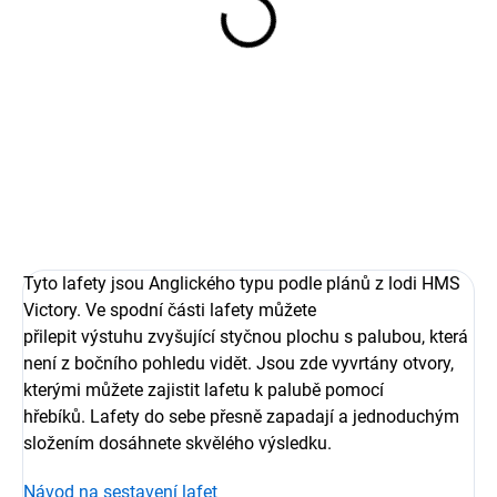
Gun - 12-pounder Long 9
´ 1:100, L=27,5
50,10 Kč
41,40 Kč bez DPH
Detail
Tyto lafety jsou Anglického typu podle plánů z lodi HMS
Victory. Ve spodní části lafety můžete
přilepit výstuhu zvyšující styčnou plochu s palubou, která
není z bočního pohledu vidět. Jsou zde vyvrtány otvory,
kterými můžete zajistit lafetu k palubě pomocí
hřebíků. Lafety do sebe přesně zapadají a jednoduchým
složením dosáhnete skvělého výsledku.
Návod na sestavení lafet