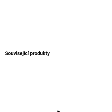
Sada 2 kusů dřevěných lafet
Typ lafety:
Anglický
Délka lafety:
Vhodné pro děla:
G-HiS-016
DETAILNÍ INFORMACE
ZEPTAT SE
HLÍDAT
Související produkty
SKLADEM
(30 KS)