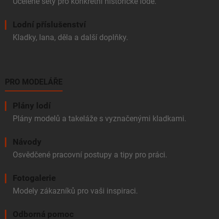
Ucelené sety pro konkrétní historické lodě.
Lodní příslušenství
Kladky, lana, děla a další doplňky.
PRO MODELÁŘE
Plány lodí
Plány modelů a takeláže s vyznačenými kladkami.
Návody
Osvědčené pracovní postupy a tipy pro práci.
Fotogalerie
Modely zákazníků pro vaši inspiraci.
Odborná pomoc