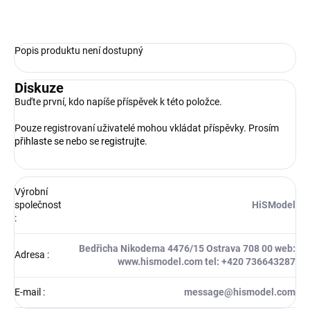
ZEPTAT SE
HLÍDAT
Popis produktu není dostupný
Diskuze
Buďte první, kdo napíše příspěvek k této položce.
Pouze registrovaní uživatelé mohou vkládat příspěvky. Prosím
přihlaste se
nebo se
registrujte
.
Výrobní
společnost
HiSModel
:
Bedřicha Nikodema 4476/15 Ostrava 708 00 web:
Adresa
:
www.hismodel.com tel: +420 736643287
E-mail
:
message@hismodel.com