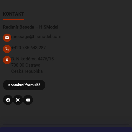
KONTAKT
Radimír Beseda – HiSModel
message@hismodel.com
+420 736 643 287
B. Nikodéma 4476/15
708 00 Ostrava
Česká republika
Kontaktní formulář