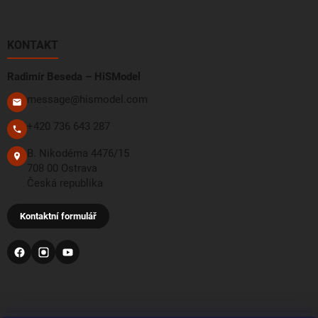
KONTAKT
Radimír Beseda – HiSModel
message@hismodel.com
+420 736 643 287
B. Nikodéma 4476/15
708 00 Ostrava
Česká republika
Kontaktní formulář