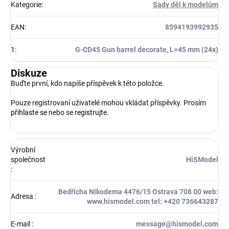
Kategorie
:
Sady děl k modelům
EAN
:
8594193992935
1
:
G-CD45 Gun barrel decorate, L=45 mm (24x)
Diskuze
Buďte první, kdo napíše příspěvek k této položce.
Pouze registrovaní uživatelé mohou vkládat příspěvky. Prosím
přihlaste se
nebo se
registrujte
.
Výrobní
společnost
HiSModel
:
Bedřicha Nikodema 4476/15 Ostrava 708 00 web:
Adresa
:
www.hismodel.com tel: +420 736643287
E-mail
:
message@hismodel.com