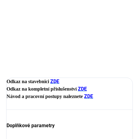
cena:
−
+
Přidat do košíku
Sada obsahuje 24 ks děl G-CD45
DETAILNÍ INFORMACE
ZEPTAT SE
HLÍDAT
ZDE
Odkaz na stavebnici
ZDE
Odkaz na kompletní příslušenství
ZDE
Návod a pracovní postupy naleznete
Doplňkové parametry