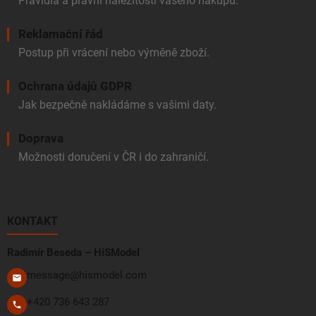
Pravidla a právní náležitosti vašeho nákupu.
Reklamační řád
Postup při vrácení nebo výměně zboží.
Ochrana údajů GDPR
Jak bezpečně nakládáme s vašimi daty.
Doprava
Možnosti doručení v ČR i do zahraničí.
KONTAKT
Radimír Beseda – HiSModel
message@hismodel.com
+420 736 643 287