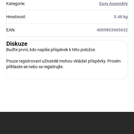
Kategorie
:
Easy Assembly
Hmotnost
:
0.48 kg
EAN
:
4009803065632
Diskuze
Buďte první, kdo napíše příspěvek k této položce.
Pouze registrovaní uživatelé mohou vkládat příspěvky. Prosím
přihlaste se
nebo se
registrujte
.
Z
á
p