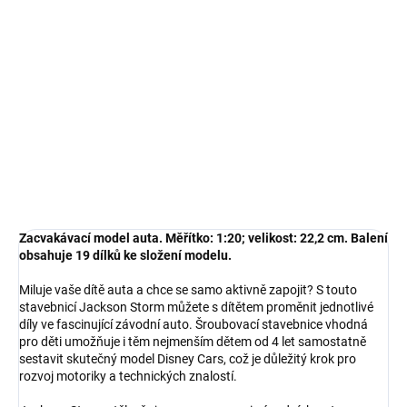
−
+
Přidat do košíku
Zacvakávací model auta. Měřítko: 1:20; velikost: 22,2 cm. Balení
obsahuje 19 dílků ke složení modelu.
DETAILNÍ INFORMACE
ZEPTAT SE
HLÍDAT
Zacvakávací model auta. Měřítko: 1:20; velikost: 22,2 cm. Balení
obsahuje 19 dílků ke složení modelu.
Miluje vaše dítě auta a chce se samo aktivně zapojit? S touto
stavebnicí Jackson Storm můžete s dítětem proměnit jednotlivé
díly ve fascinující závodní auto. Šroubovací stavebnice vhodná
pro děti umožňuje i těm nejmenším dětem od 4 let samostatně
sestavit skutečný model Disney Cars, což je důležitý krok pro
rozvoj motoriky a technických znalostí.