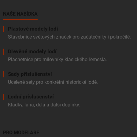
a
t
í
NAŠE NABÍDKA
Plastové modely lodí
Stavebnice světových značek pro začátečníky i pokročilé.
Dřevěné modely lodí
Plachetnice pro milovníky klasického řemesla.
Sady příslušenství
Ucelené sety pro konkrétní historické lodě.
Lodní příslušenství
Kladky, lana, děla a další doplňky.
PRO MODELÁŘE