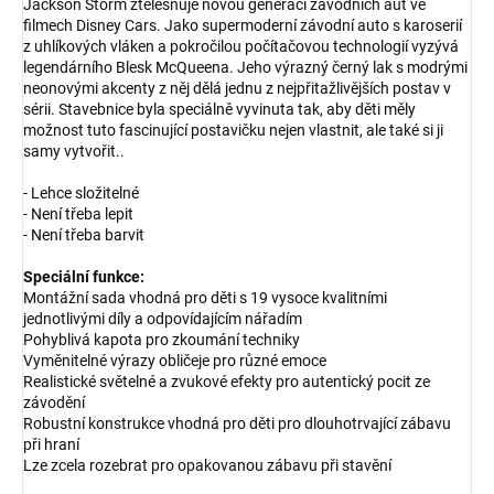
Jackson Storm ztělesňuje novou generaci závodních aut ve
filmech Disney Cars. Jako supermoderní závodní auto s karoserií
z uhlíkových vláken a pokročilou počítačovou technologií vyzývá
legendárního Blesk McQueena. Jeho výrazný černý lak s modrými
neonovými akcenty z něj dělá jednu z nejpřitažlivějších postav v
sérii. Stavebnice byla speciálně vyvinuta tak, aby děti měly
možnost tuto fascinující postavičku nejen vlastnit, ale také si ji
samy vytvořit..
- Lehce složitelné
- Není třeba lepit
- Není třeba barvit
Speciální funkce:
Montážní sada vhodná pro děti s 19 vysoce kvalitními
jednotlivými díly a odpovídajícím nářadím
Pohyblivá kapota pro zkoumání techniky
Vyměnitelné výrazy obličeje pro různé emoce
Realistické světelné a zvukové efekty pro autentický pocit ze
závodění
Robustní konstrukce vhodná pro děti pro dlouhotrvající zábavu
při hraní
Lze zcela rozebrat pro opakovanou zábavu při stavění