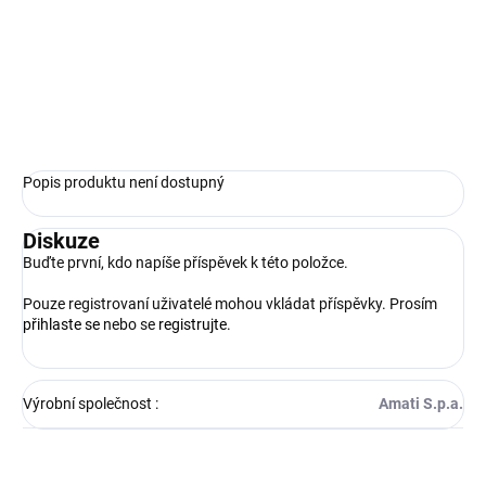
Bibetou 3*100*1000 mm - deska z tvrdého dřeva - velmi
podobné ořechovému dřevu
ZEPTAT SE
HLÍDAT
Popis produktu není dostupný
Diskuze
Buďte první, kdo napíše příspěvek k této položce.
Pouze registrovaní uživatelé mohou vkládat příspěvky. Prosím
přihlaste se
nebo se
registrujte
.
Výrobní společnost
:
Amati S.p.a.