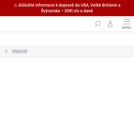
⚠️ Důležité informace k dopravě do USA, Velké Británie a
Švýcarska – DDP, clo a daně
Přejít
na
obsah
Materiál
Značka:
Amati S.p.a.