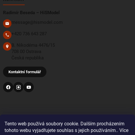
Radimír Beseda – HiSModel
message@hismodel.com
+420 736 643 287
B. Nikodéma 4476/15
708 00 Ostrava
Česká republika
Kontaktní formulář
PŘIJÍMÁME TYTO PLATEBNÍ METODY
Tento web používá soubory cookie. Dalším procházením
tohoto webu vyjadřujete souhlas s jejich používáním.. Více