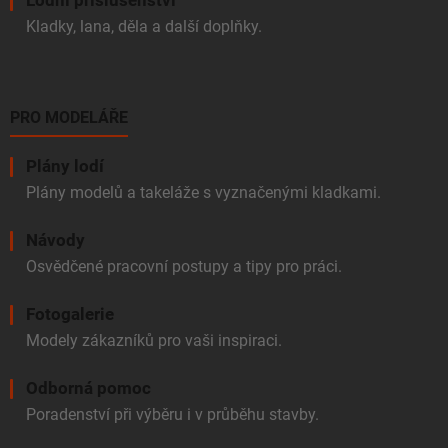
Lodní příslušenství
Kladky, lana, děla a další doplňky.
PRO MODELÁŘE
Plány lodí
Plány modelů a takeláže s vyznačenými kladkami.
Návody
Osvědčené pracovní postupy a tipy pro práci.
Fotogalerie
Modely zákazníků pro vaši inspiraci.
Odborná pomoc
Poradenství při výběru i v průběhu stavby.