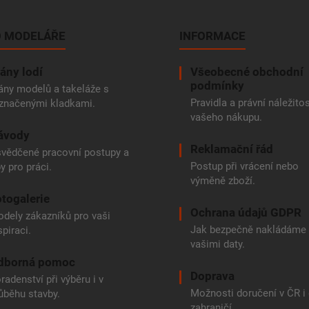
 MODELÁŘE
INFORMACE
ány lodí
Všeobecné obchodní
podmínky
ány modelů a takeláže s
Pravidla a právní náležitos
značenými kladkami.
vašeho nákupu.
ávody
Reklamační řád
vědčené pracovní postupy a
Postup při vrácení nebo
py pro práci.
výměně zboží.
togalerie
Ochrana údajů GDPR
dely zákazníků pro vaši
Jak bezpečně nakládáme
spiraci.
vašimi daty.
dborná pomoc
Doprava
radenství při výběru i v
Možnosti doručení v ČR i
ůběhu stavby.
zahraničí.