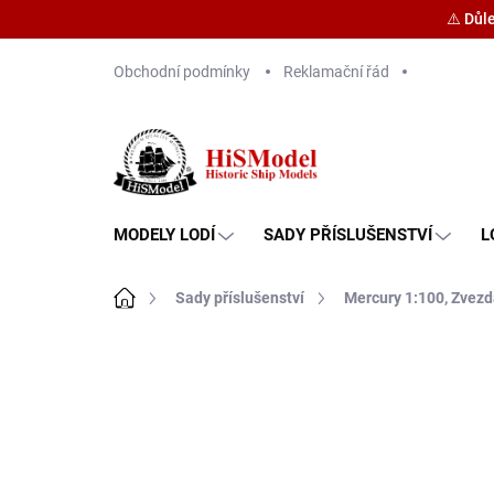
⚠️ Důl
Přejít
Obchodní podmínky
Reklamační řád
na
obsah
MODELY LODÍ
SADY PŘÍSLUŠENSTVÍ
L
Domů
Sady příslušenství
Mercury 1:100, Zvez
Značka:
HiSModel