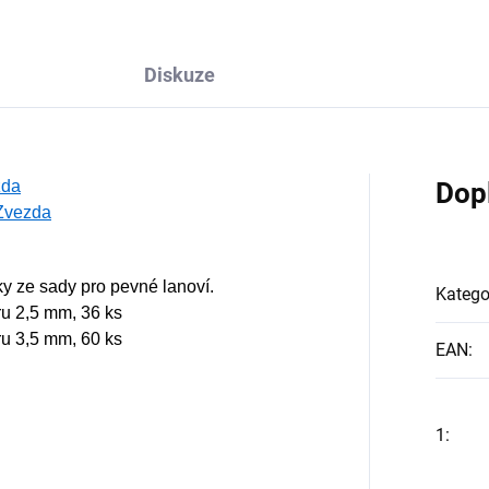
Diskuze
zda
Dop
 Zvezda
y ze sady pro pevné lanoví.
Katego
u 2,5 mm, 36 ks
u 3,5 mm, 60 ks
EAN
:
1
: