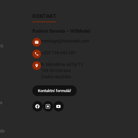
KONTAKT
Radimír Beseda – HiSModel
message@hismodel.com
ti
+420 736 643 287
B. Nikodéma 4476/15
708 00 Ostrava
Česká republika
Kontaktní formulář
 s
 do