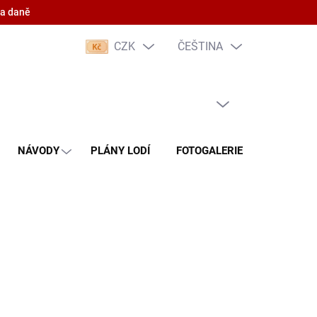
 a daně
CZK
ČEŠTINA
PRÁZDNÝ KOŠÍK
NÁKUPNÍ
KOŠÍK
NÁVODY
PLÁNY LODÍ
FOTOGALERIE
KONTAKT