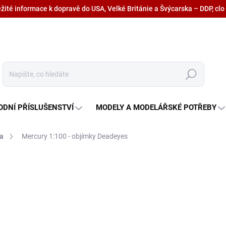
ežité informace k dopravě do USA, Velké Británie a Švýcarska – DDP, clo
Hledat
ODNÍ PŘÍSLUŠENSTVÍ
MODELY A MODELÁŘSKÉ POTŘEBY
da
Mercury 1:100 - objímky Deadeyes
255,60 Kč
211,20 Kč bez DPH