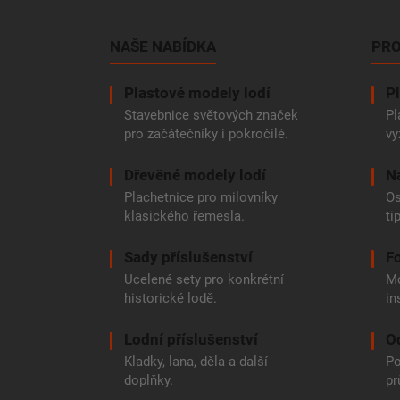
á
p
a
NAŠE NABÍDKA
PRO
t
í
Plastové modely lodí
Pl
Stavebnice světových značek
Pl
pro začátečníky i pokročilé.
vy
Dřevěné modely lodí
N
Plachetnice pro milovníky
Os
klasického řemesla.
ti
Sady příslušenství
Fo
Ucelené sety pro konkrétní
Mo
historické lodě.
in
Lodní příslušenství
O
Kladky, lana, děla a další
Po
doplňky.
pr