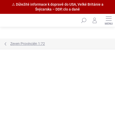
⚠️ Důležité informace k dopravě do USA, Velké Británie a
Švýcarska – DDP, clo a daně
Přejít
na
obsah
Zeven Provinciën 1:72
Značka:
HiSModel