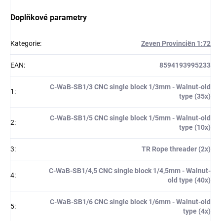
Doplňkové parametry
Kategorie
:
Zeven Provinciën 1:72
EAN
:
8594193995233
C-WaB-SB1/3 CNC single block 1/3mm - Walnut-old
1
:
type (35x)
C-WaB-SB1/5 CNC single block 1/5mm - Walnut-old
2
:
type (10x)
3
:
TR Rope threader (2x)
C-WaB-SB1/4,5 CNC single block 1/4,5mm - Walnut-
4
:
old type (40x)
C-WaB-SB1/6 CNC single block 1/6mm - Walnut-old
5
:
type (4x)