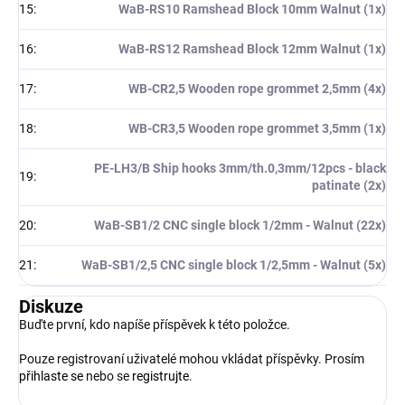
15
:
WaB-RS10 Ramshead Block 10mm Walnut (1x)
16
:
WaB-RS12 Ramshead Block 12mm Walnut (1x)
17
:
WB-CR2,5 Wooden rope grommet 2,5mm (4x)
18
:
WB-CR3,5 Wooden rope grommet 3,5mm (1x)
PE-LH3/B Ship hooks 3mm/th.0,3mm/12pcs - black
19
:
patinate (2x)
20
:
WaB-SB1/2 CNC single block 1/2mm - Walnut (22x)
21
:
WaB-SB1/2,5 CNC single block 1/2,5mm - Walnut (5x)
Diskuze
Buďte první, kdo napíše příspěvek k této položce.
Pouze registrovaní uživatelé mohou vkládat příspěvky. Prosím
přihlaste se
nebo se
registrujte
.