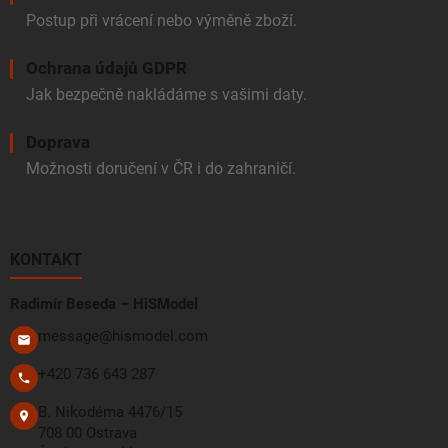
Postup při vrácení nebo výměně zboží.
Ochrana údajů GDPR
Jak bezpečně nakládáme s vašimi daty.
Doprava
Možnosti doručení v ČR i do zahraničí.
KONTAKT
Radimír Beseda – HiSModel
message@hismodel.com
+420 736 643 287
B. Nikodéma 4476/15
708 00 Ostrava