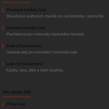
Plastové modely lodí
Stavebnice světových značek pro začátečníky i pokročilé.
Dřevěné modely lodí
Plachetnice pro milovníky klasického řemesla.
Sady příslušenství
Ucelené sety pro konkrétní historické lodě.
Lodní příslušenství
Kladky, lana, děla a další doplňky.
PRO MODELÁŘE
Plány lodí