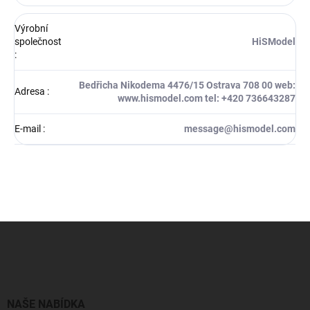
Výrobní
společnost
HiSModel
:
Bedřicha Nikodema 4476/15 Ostrava 708 00 web:
Adresa
:
www.hismodel.com tel: +420 736643287
E-mail
:
message@hismodel.com
Z
á
p
a
t
í
NAŠE NABÍDKA