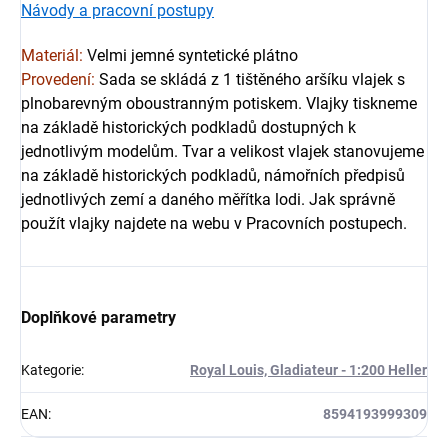
Návody a pracovní postupy
Materiál: 
V
elmi jemné syntetické plátno
Provedení:
Sada se skládá z 1 tištěného aršíku vlajek s 
plnobarevným oboustranným potiskem. Vlajky tiskneme 
na základě historických podkladů dostupných k 
jednotlivým modelům. Tvar a velikost vlajek stanovujeme 
na základě historických podkladů, námořních předpisů 
jednotlivých zemí a daného měřítka lodi.
 Jak správně 
použít vlajky najdete na webu v Pracovních postupech.
Doplňkové parametry
Kategorie
:
Royal Louis, Gladiateur - 1:200 Heller
EAN
:
8594193999309