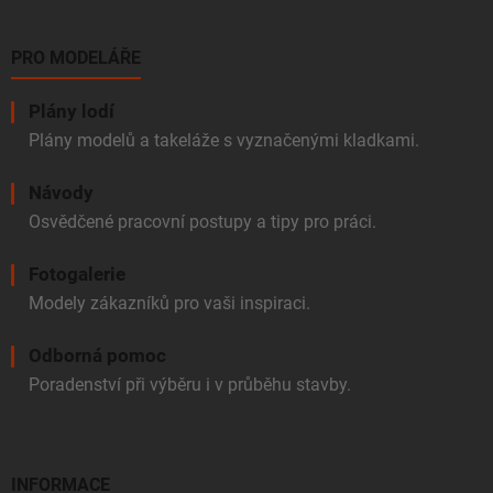
PRO MODELÁŘE
Plány lodí
Plány modelů a takeláže s vyznačenými kladkami.
Návody
Osvědčené pracovní postupy a tipy pro práci.
Fotogalerie
Modely zákazníků pro vaši inspiraci.
Odborná pomoc
Poradenství při výběru i v průběhu stavby.
INFORMACE