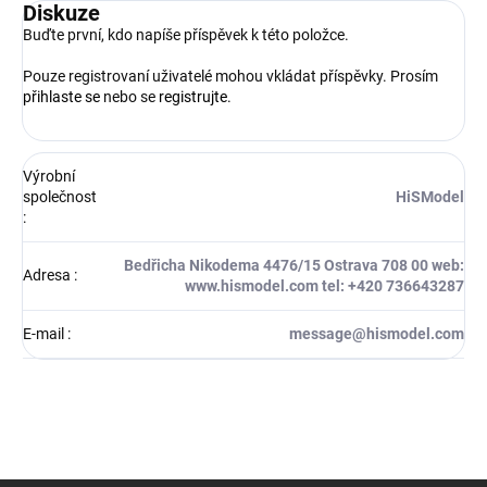
Diskuze
Buďte první, kdo napíše příspěvek k této položce.
Pouze registrovaní uživatelé mohou vkládat příspěvky. Prosím
přihlaste se
nebo se
registrujte
.
Výrobní
společnost
HiSModel
:
Bedřicha Nikodema 4476/15 Ostrava 708 00 web:
Adresa
:
www.hismodel.com tel: +420 736643287
E-mail
:
message@hismodel.com