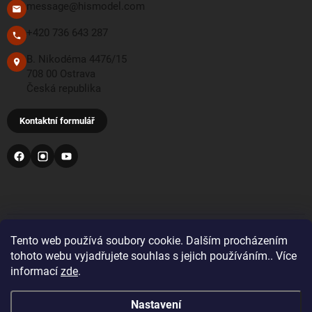
message@hismodel.com
+420 736 643 287
B. Nikodéma 4476/15
708 00 Ostrava
Česká republika
Kontaktní formulář
PŘIJÍMÁME TYTO PLATEBNÍ METODY
Tento web používá soubory cookie. Dalším procházením
tohoto webu vyjadřujete souhlas s jejich používáním.. Více
informací
zde
.
Bankovní převod
Nastavení
Pro objednávky z Velké Británie a Švýcarska se prosím