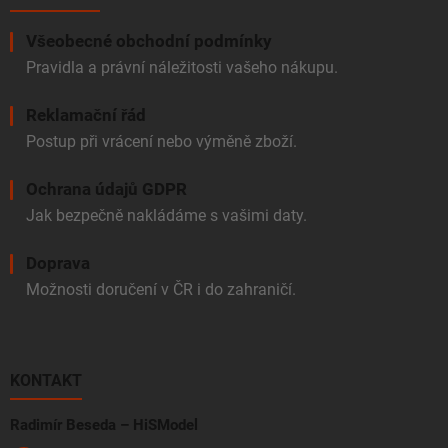
Všeobecné obchodní podmínky
Pravidla a právní náležitosti vašeho nákupu.
Reklamační řád
Postup při vrácení nebo výměně zboží.
Ochrana údajů GDPR
Jak bezpečně nakládáme s vašimi daty.
Doprava
Možnosti doručení v ČR i do zahraničí.
KONTAKT
Radimír Beseda – HiSModel