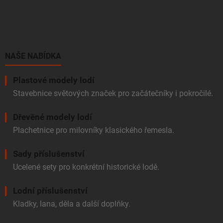
Z
á
p
a
t
í
NAŠE NABÍDKA
Plastové modely lodí
Stavebnice světových značek pro začátečníky i pokročilé.
Dřevěné modely lodí
Plachetnice pro milovníky klasického řemesla.
Sady příslušenství
Ucelené sety pro konkrétní historické lodě.
Lodní příslušenství
Kladky, lana, děla a další doplňky.