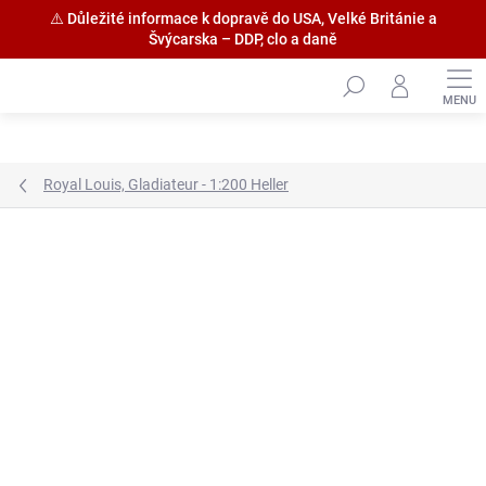
⚠️ Důležité informace k dopravě do USA, Velké Británie a
Švýcarska – DDP, clo a daně
Přejít
na
obsah
Royal Louis, Gladiateur - 1:200 Heller
Značka:
HiSModel