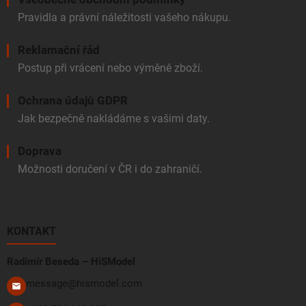
Pravidla a právní náležitosti vašeho nákupu.
Reklamační řád
Postup při vrácení nebo výměně zboží.
Ochrana údajů GDPR
Jak bezpečně nakládáme s vašimi daty.
Doprava
Možnosti doručení v ČR i do zahraničí.
KONTAKT
Radimír Beseda – HiSModel
message@hismodel.com