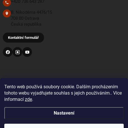
+420 736 643 287
B. Nikodéma 4476/15
708 00 Ostrava
Česká republika
Kontaktní formulář
PŘIJÍMÁME TYTO PLATEBNÍ METODY
Tento web používá soubory cookie. Dalším procházením
tohoto webu vyjadřujete souhlas s jejich používáním.. Více
informací
zde
.
Bankovní převod
Nastavení
Pro objednávky z Velké Británie a Švýcarska se prosím
před nákupem registrujte a přihlaste se správnou zemí
doručení. Zobrazí se vám tak správné DDP ceny včetně