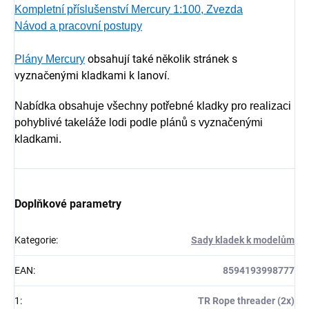
Kompletní příslušenství Mercury 1:100, Zvezda
Návod a pracovní postupy
obsahují také několik stránek s
Plány Mercury
vyznačenými kladkami k lanoví.
Nabídka obsahuje všechny potřebné kladky pro realizaci
pohyblivé takeláže lodi podle plánů s vyznačenými
kladkami.
Doplňkové parametry
Kategorie
:
Sady kladek k modelům
EAN
:
8594193998777
1
:
TR Rope threader (2x)