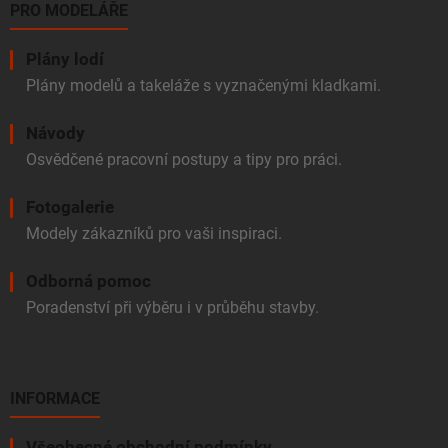
PRO MODELÁŘE
Plány lodí
Plány modelů a takeláže s vyznačenými kladkami.
Návody
Osvědčené pracovní postupy a tipy pro práci.
Fotogalerie
Modely zákazníků pro vaši inspiraci.
Odborná pomoc
Poradenství při výběru i v průběhu stavby.
INFORMACE
Všeobecné obchodní podmínky