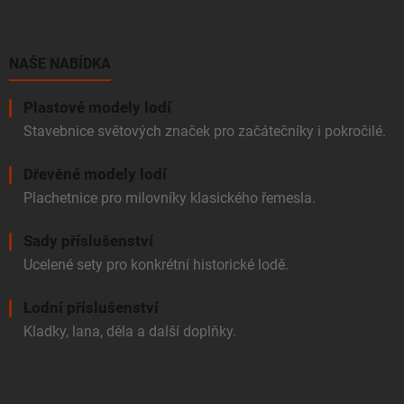
p
a
t
í
NAŠE NABÍDKA
Plastové modely lodí
Stavebnice světových značek pro začátečníky i pokročilé.
Dřevěné modely lodí
Plachetnice pro milovníky klasického řemesla.
Sady příslušenství
Ucelené sety pro konkrétní historické lodě.
Lodní příslušenství
Kladky, lana, děla a další doplňky.