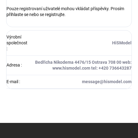
Pouze registrovaní uživatelé mohou vkládat příspěvky. Prosím
přihlaste se
nebo se
registrujte
.
Výrobní
společnost
HiSModel
:
Bedřicha Nikodema 4476/15 Ostrava 708 00 web:
Adresa
:
www.hismodel.com tel: +420 736643287
E-mail
:
message@hismodel.com
Z
á