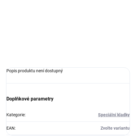
cena:
VARIANTA
−
+
Přidat do košíku
ZEPTAT SE
HLÍDAT
Popis produktu není dostupný
Doplňkové parametry
Kategorie
:
Speciální kladky
EAN
:
Zvolte variantu