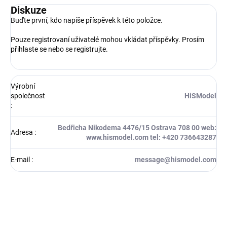
Diskuze
Buďte první, kdo napíše příspěvek k této položce.
Pouze registrovaní uživatelé mohou vkládat příspěvky. Prosím
přihlaste se
nebo se
registrujte
.
Výrobní
společnost
HiSModel
:
Bedřicha Nikodema 4476/15 Ostrava 708 00 web:
Adresa
:
www.hismodel.com tel: +420 736643287
E-mail
:
message@hismodel.com