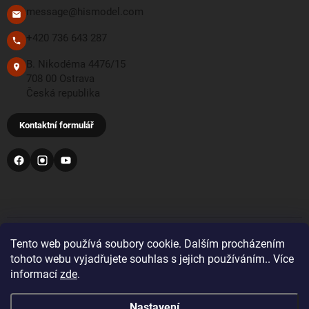
message@hismodel.com
+420 736 643 287
B. Nikodéma 4476/15
708 00 Ostrava
Česká republika
Kontaktní formulář
PŘIJÍMÁME TYTO PLATEBNÍ METODY
Tento web používá soubory cookie. Dalším procházením
tohoto webu vyjadřujete souhlas s jejich používáním.. Více
informací
zde
.
Bankovní převod
Nastavení