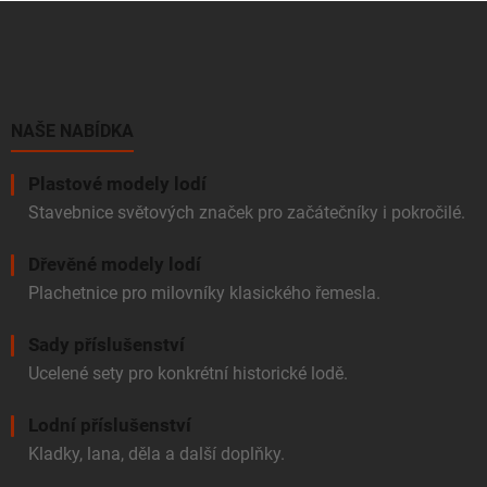
Z
á
p
a
t
í
NAŠE NABÍDKA
Plastové modely lodí
Stavebnice světových značek pro začátečníky i pokročilé.
Dřevěné modely lodí
Plachetnice pro milovníky klasického řemesla.
Sady příslušenství
Ucelené sety pro konkrétní historické lodě.
Lodní příslušenství
Kladky, lana, děla a další doplňky.