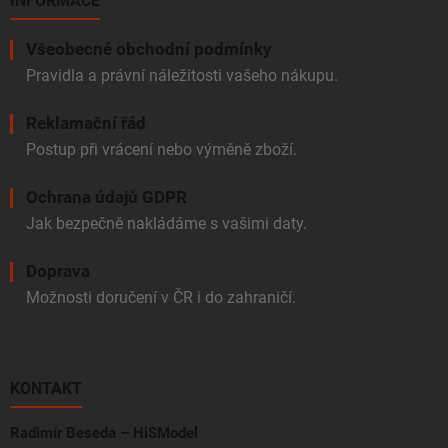
INFORMACE
Všeobecné obchodní podmínky
Pravidla a právní náležitosti vašeho nákupu.
Reklamační řád
Postup při vrácení nebo výměně zboží.
Ochrana údajů GDPR
Jak bezpečně nakládáme s vašimi daty.
Doprava
Možnosti doručení v ČR i do zahraničí.
KONTAKT
Radimír Beseda – HiSModel