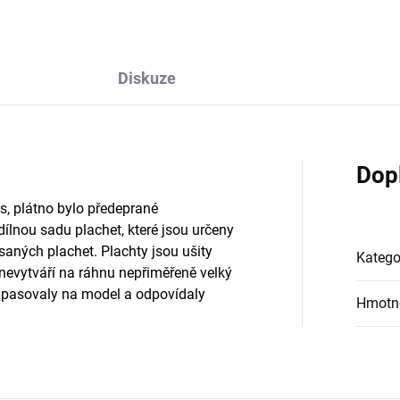
Diskuze
Dop
, plátno bylo předeprané
ílnou sadu plachet, které jsou určeny
saných plachet. Plachty jsou ušity
Katego
nevytváří na ráhnu nepřiměřeně velký
by pasovaly na model a odpovídaly
Hmotn