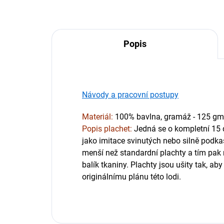
Popis
Návody a pracovní postupy
Materiál:
100% bavlna, gramáž - 125 gms
Popis plachet:
Jedná se o kompletní 15 d
jako imitace svinutých nebo silně podka
menší než standardní plachty a tím pak 
balík tkaniny. Plachty jsou ušity tak, a
originálnímu plánu této lodi.