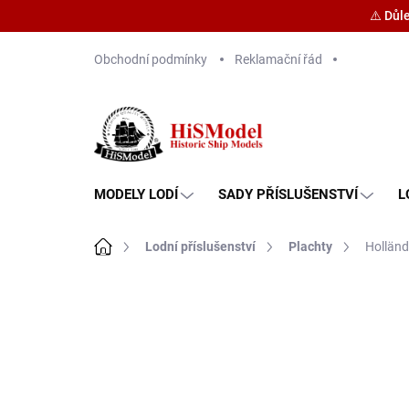
⚠️ Důl
Přejít
Obchodní podmínky
Reklamační řád
na
obsah
MODELY LODÍ
SADY PŘÍSLUŠENSTVÍ
L
Domů
Lodní příslušenství
Plachty
Holländ
Značka:
HiSModel