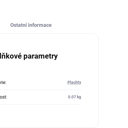
Ostatní informace
lňkové parametry
rie
:
Plachty
ost
:
0.07 kg