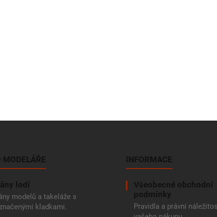
 MODELÁŘE
INFORMACE
ány lodí
Všeobecné obchodní
podmínky
ány modelů a takeláže s
Pravidla a právní náležitos
značenými kladkami.
vašeho nákupu.