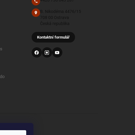
+420 736 643 287
B. Nikodéma 4476/15
708 00 Ostrava
Česká republika
Kontaktní formulář
 s
 do
od