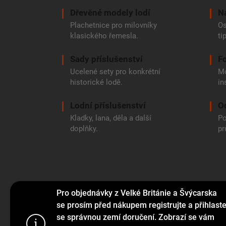
Dřevěné modely lodí
N
Plachetnice pro milovníky
Os
klasického řemesla.
ti
Sady příslušenství
Fo
Ucelené sety pro konkrétní
Mo
historické lodě.
in
Lodní příslušenství
O
Kladky, lana, děla a další
Po
doplňky.
pr
Pro objednávky z Velké Británie a Švýcarska
se prosím před nákupem registrujte a přihlast
se správnou zemí doručení. Zobrazí se vám
Tento web p