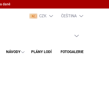
 a daně
CZK
ČEŠTINA
PRÁZDNÝ KOŠÍK
NÁKUPNÍ
KOŠÍK
NÁVODY
PLÁNY LODÍ
FOTOGALERIE
KONTAKT