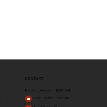
KONTAKT
Radimír Beseda – HiSModel
message@hismodel.com
ti