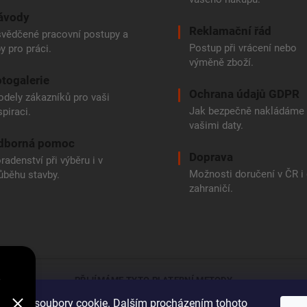
ávody
Reklamační řád
vědčené pracovní postupy a
Postup při vrácení nebo
py pro práci.
výměně zboží.
togalerie
Ochrana údajů GDPR
dely zákazníků pro vaši
Jak bezpečně nakládáme
spiraci.
vašimi daty.
dborná pomoc
Doprava
radenství při výběru i v
Možnosti doručení v ČR i
ůběhu stavby.
zahraničí.
e
PŘIJÍMÁME TYTO PLATEBNÍ METODY
oužívá soubory cookie. Dalším procházením tohoto
Bankovní přev