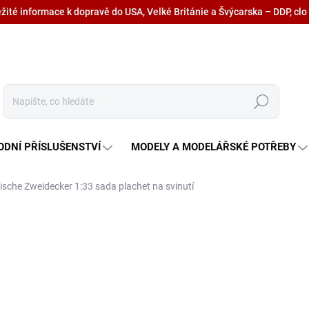
ežité informace k dopravě do USA, Velké Británie a Švýcarska – DDP, clo
Hledat
ODNÍ PŘÍSLUŠENSTVÍ
MODELY A MODELÁŘSKÉ POTŘEBY
ische Zweidecker 1:33 sada plachet na svinutí
2 360 Kč
1 950,40 Kč bez DPH