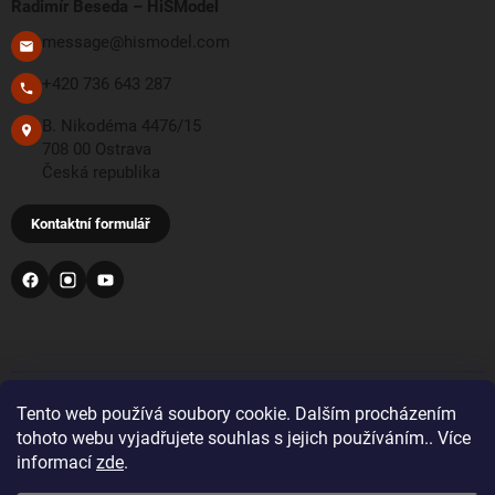
Radimír Beseda – HiSModel
message@hismodel.com
+420 736 643 287
B. Nikodéma 4476/15
708 00 Ostrava
Česká republika
Kontaktní formulář
PŘIJÍMÁME TYTO PLATEBNÍ METODY
Tento web používá soubory cookie. Dalším procházením
tohoto webu vyjadřujete souhlas s jejich používáním.. Více
informací
zde
.
Bankovní převod