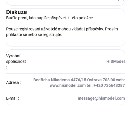
Diskuze
Buďte první, kdo napíše příspěvek k této položce.
Pouze registrovaní uživatelé mohou vkládat příspěvky. Prosím
přihlaste se
nebo se
registrujte
.
Výrobní
společnost
HiSModel
:
Bedřicha Nikodema 4476/15 Ostrava 708 00 web:
Adresa
:
www.hismodel.com tel: +420 736643287
E-mail
:
message@hismodel.com