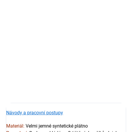
cena:
−
+
Přidat do košíku
Sada plátěných oboustranně tištěných vlajek pro model:
Vlajky pro model
:
HMS Enterprise
Výrobce modelu:
CAF Model
Měřítko:
1:48
Výrobce vlajek:
HiSModel
DETAILNÍ INFORMACE
ZEPTAT SE
HLÍDAT
Návody a pracovní postupy
Materiál: 
V
elmi jemné syntetické plátno