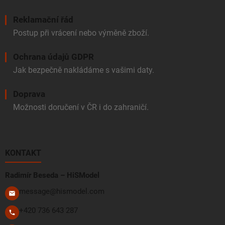
Reklamační řád
Postup při vrácení nebo výměně zboží.
Ochrana údajů GDPR
Jak bezpečně nakládáme s vašimi daty.
Doprava
Možnosti doručení v ČR i do zahraničí.
KONTAKT
Radimír Beseda – HiSModel
message@hismodel.com
+420 736 643 287