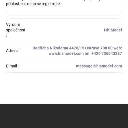
přihlaste se
nebo se
registrujte
.
Výrobní
společnost
HiSModel
:
Bedřicha Nikodema 4476/15 Ostrava 708 00 web:
Adresa
:
www.hismodel.com tel: +420 736643287
E-mail
:
message@hismodel.com
Z
á
p
a