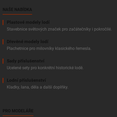
t
í
NAŠE NABÍDKA
Plastové modely lodí
Stavebnice světových značek pro začátečníky i pokročilé.
Dřevěné modely lodí
Plachetnice pro milovníky klasického řemesla.
Sady příslušenství
Ucelené sety pro konkrétní historické lodě.
Lodní příslušenství
Kladky, lana, děla a další doplňky.
PRO MODELÁŘE