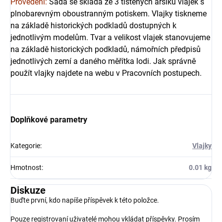
Provedení:
Sada se skládá ze 3 tištěných aršíků vlajek s 
plnobarevným oboustranným potiskem. Vlajky tiskneme 
na základě historických podkladů dostupných k 
jednotlivým modelům. Tvar a velikost vlajek stanovujeme 
na základě historických podkladů, námořních předpisů 
jednotlivých zemí a daného měřítka lodi.
 Jak správně 
použít vlajky najdete na webu v Pracovních postupech.
Doplňkové parametry
Kategorie
:
Vlajky
Hmotnost
:
0.01 kg
Diskuze
Buďte první, kdo napíše příspěvek k této položce.
Pouze registrovaní uživatelé mohou vkládat příspěvky. Prosím