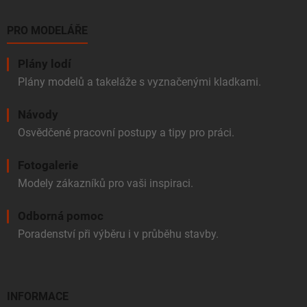
PRO MODELÁŘE
Plány lodí
Plány modelů a takeláže s vyznačenými kladkami.
Návody
Osvědčené pracovní postupy a tipy pro práci.
Fotogalerie
Modely zákazníků pro vaši inspiraci.
Odborná pomoc
Poradenství při výběru i v průběhu stavby.
INFORMACE