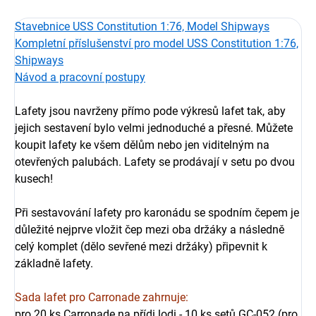
Stavebnice USS Constitution 1:76, Model Shipways
Kompletní příslušenství pro model USS Constitution 1:76,
Shipways
Návod a pracovní postupy
Lafety jsou navrženy přímo pode výkresů lafet tak, aby
jejich sestavení bylo velmi jednoduché a přesné. Můžete
koupit lafety ke všem dělům nebo jen viditelným na
otevřených palubách. Lafety se prodávají v setu po dvou
kusech!
Při sestavování lafety pro karonádu se spodním čepem je
důležité nejprve vložit čep mezi oba držáky a následně
celý komplet (dělo sevřené mezi držáky) připevnit k
základně lafety.
Sada lafet pro Carronade zahrnuje:
pro 20 ks Carronade na přídi lodi - 10 ks setů GC-052 (pro