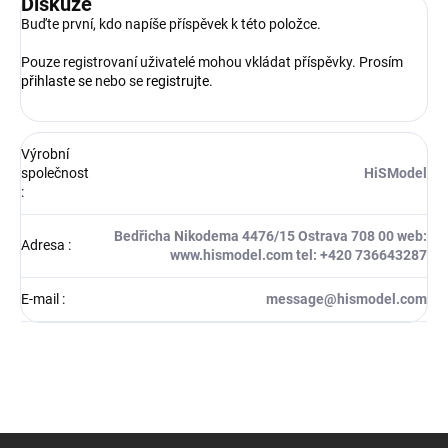
Diskuze
Buďte první, kdo napíše příspěvek k této položce.
Pouze registrovaní uživatelé mohou vkládat příspěvky. Prosím
přihlaste se
nebo se
registrujte
.
Výrobní
společnost
HiSModel
:
Bedřicha Nikodema 4476/15 Ostrava 708 00 web:
Adresa
:
www.hismodel.com tel: +420 736643287
E-mail
:
message@hismodel.com
Z