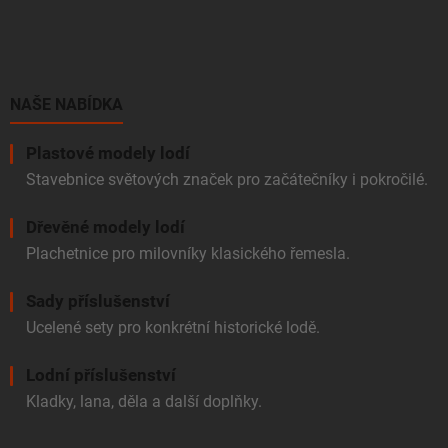
á
p
a
t
í
NAŠE NABÍDKA
Plastové modely lodí
Stavebnice světových značek pro začátečníky i pokročilé.
Dřevěné modely lodí
Plachetnice pro milovníky klasického řemesla.
Sady příslušenství
Ucelené sety pro konkrétní historické lodě.
Lodní příslušenství
Kladky, lana, děla a další doplňky.