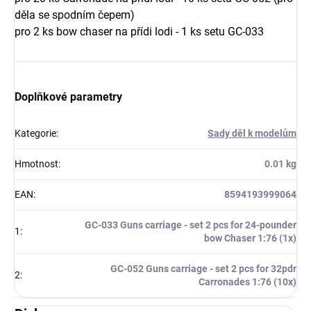
děla se spodním čepem)
pro 2 ks bow chaser na přídi lodi - 1 ks setu GC-033
Doplňkové parametry
Kategorie
:
Sady děl k modelům
Hmotnost
:
0.01 kg
EAN
:
8594193999064
GC-033 Guns carriage - set 2 pcs for 24-pounder
1
:
bow Chaser 1:76 (1x)
GC-052 Guns carriage - set 2 pcs for 32pdr
2
:
Carronades 1:76 (10x)