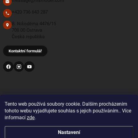
message@hismodel.com
+420 736 643 287
B. Nikodéma 4476/15
708 00 Ostrava
Česká republika
Kontaktní formulář
PŘIJÍMÁME TYTO PLATEBNÍ METODY
Tento web používá soubory cookie. Dalším procházením
tohoto webu vyjadřujete souhlas s jejich používáním.. Více
informací
zde
.
Bankovní převod
Nastavení
Pro objednávky z Velké Británie a Švýcarska se prosím