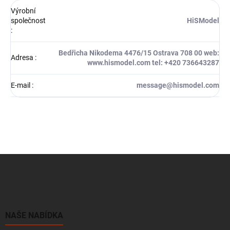
Výrobní
společnost
HiSModel
:
Bedřicha Nikodema 4476/15 Ostrava 708 00 web:
Adresa
:
www.hismodel.com tel: +420 736643287
E-mail
:
message@hismodel.com
Z
á
p
a
t
í
NAŠE NABÍDKA