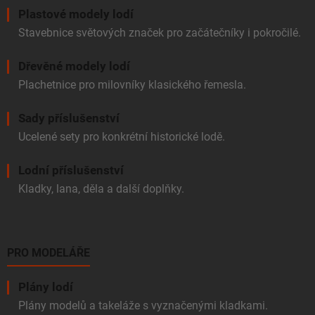
Plastové modely lodí
Stavebnice světových značek pro začátečníky i pokročilé.
Dřevěné modely lodí
Plachetnice pro milovníky klasického řemesla.
Sady příslušenství
Ucelené sety pro konkrétní historické lodě.
Lodní příslušenství
Kladky, lana, děla a další doplňky.
PRO MODELÁŘE
Plány lodí
Plány modelů a takeláže s vyznačenými kladkami.