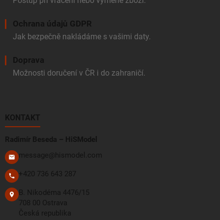
Postup při vrácení nebo výměně zboží.
Ochrana údajů GDPR
Jak bezpečně nakládáme s vašimi daty.
Doprava
Možnosti doručení v ČR i do zahraničí.
KONTAKT
Radimír Beseda – HiSModel
message@hismodel.com
+420 736 643 287
B. Nikodéma 4476/15
708 00 Ostrava
Česká republika