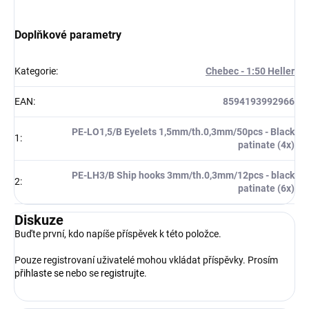
Doplňkové parametry
Kategorie
:
Chebec - 1:50 Heller
EAN
:
8594193992966
PE-LO1,5/B Eyelets 1,5mm/th.0,3mm/50pcs - Black
1
:
patinate (4x)
PE-LH3/B Ship hooks 3mm/th.0,3mm/12pcs - black
2
:
patinate (6x)
Diskuze
Buďte první, kdo napíše příspěvek k této položce.
Pouze registrovaní uživatelé mohou vkládat příspěvky. Prosím
přihlaste se
nebo se
registrujte
.