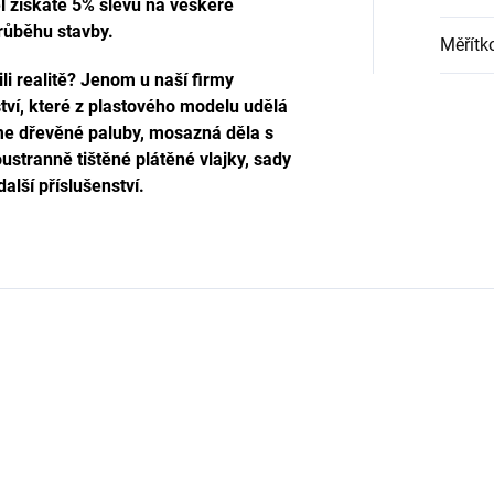
l získáte 5% slevu na veškeré
průběhu stavby.
Měřítk
li realitě? Jenom u naší firmy
ví, které z plastového modelu udělá
me dřevěné paluby, mosazná děla s
oustranně tištěné plátěné vlajky, sady
alší příslušenství.