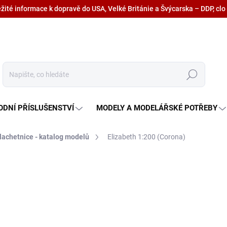
ežité informace k dopravě do USA, Velké Británie a Švýcarska – DDP, clo
Hledat
ODNÍ PŘÍSLUŠENSTVÍ
MODELY A MODELÁŘSKÉ POTŘEBY
lachetnice - katalog modelů
Elizabeth 1:200 (Corona)
900 Kč
743,80 Kč bez DPH