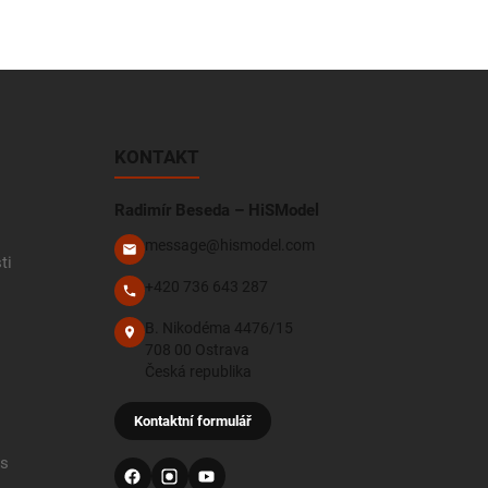
KONTAKT
Radimír Beseda – HiSModel
message@hismodel.com
ti
+420 736 643 287
B. Nikodéma 4476/15
708 00 Ostrava
Česká republika
Kontaktní formulář
 s