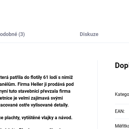
odobné (3)
Diskuze
Dop
rá patřila do flotily 61 lodí s nimiž
panělům. Firma Heller ji prodává pod
yní tuto stavebnici převzala firma
Katego
etnice je velmi zajímavá svými
acované ostře vylisované detaily.
EAN
:
 plachty, vytištěné vlajky a návod.
Měřítk