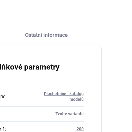
ZEPTAT SE
HLÍDAT
Ostatní informace
lňkové parametry
Plachetnice - katalog
rie
:
modelů
Zvolte variantu
o 1
:
200