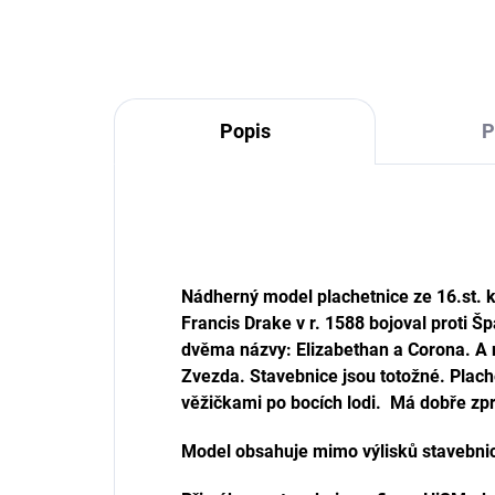
Popis
P
Nádherný model plachetnice ze 16.st. kte
Francis Drake v r. 1588 bojoval proti Š
dvěma názvy: Elizabethan a Corona. A n
Zvezda. Stavebnice jsou totožné. Plach
věžičkami po bocích lodi. Má dobře zpr
Model obsahuje mimo výlisků stavebnice