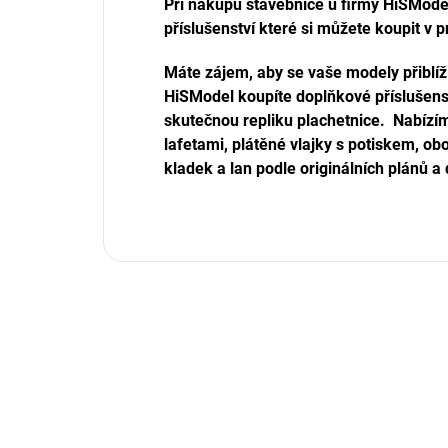
Při nákupu stavebnice u firmy HiSMode
příslušenství které si můžete koupit v 
Máte zájem, aby se vaše modely přiblíži
HiSModel koupíte doplňkové příslušenst
skutečnou repliku plachetnice. Nabízí
lafetami, plátěné vlajky s potiskem, ob
kladek a lan podle originálních plánů a d