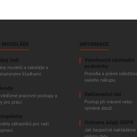
 MODELÁŘE
INFORMACE
ány lodí
Všeobecné obchodní
podmínky
ány modelů a takeláže s
Pravidla a právní náležitos
značenými kladkami.
vašeho nákupu.
ávody
Reklamační řád
vědčené pracovní postupy a
Postup při vrácení nebo
py pro práci.
výměně zboží.
togalerie
Ochrana údajů GDPR
dely zákazníků pro vaši
Jak bezpečně nakládáme
spiraci.
vašimi daty.