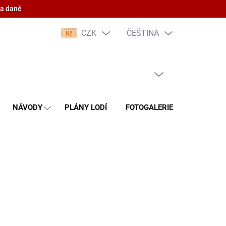
 a daně
CZK
ČEŠTINA
PRÁZDNÝ KOŠÍK
NÁKUPNÍ
KOŠÍK
NÁVODY
PLÁNY LODÍ
FOTOGALERIE
KONTAKT