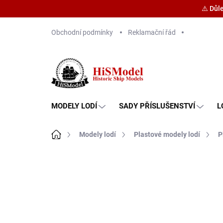
⚠️ Důl
Přejít
Obchodní podmínky
Reklamační řád
na
obsah
MODELY LODÍ
SADY PŘÍSLUŠENSTVÍ
L
Domů
Modely lodí
Plastové modely lodí
P
Značka:
Zvezda