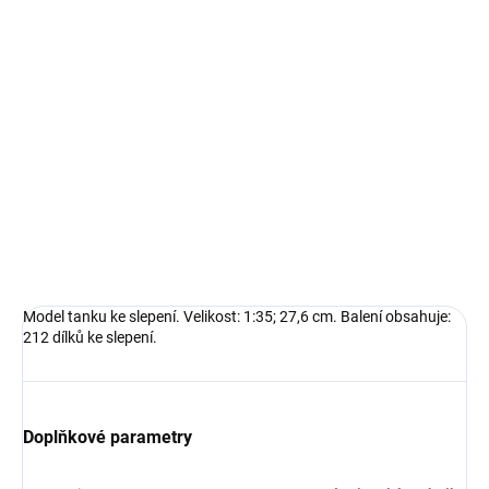
Měrná
SKLADEM U DODAVATELE
(5 KS)
cena:
−
+
Přidat do košíku
Model tanku ke slepení. Velikost: 1:35; 27,6 cm. Balení obsahuje:
212 dílků ke slepení.
DETAILNÍ INFORMACE
ZEPTAT SE
HLÍDAT
Model tanku ke slepení. Velikost: 1:35; 27,6 cm. Balení obsahuje:
212 dílků ke slepení.
Doplňkové parametry