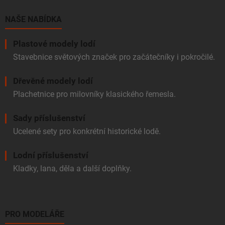
t
í
NAŠE NABÍDKA
Plastové modely lodí
Stavebnice světových značek pro začátečníky i pokročilé.
Dřevěné modely lodí
Plachetnice pro milovníky klasického řemesla.
Sady příslušenství
Ucelené sety pro konkrétní historické lodě.
Lodní příslušenství
Kladky, lana, děla a další doplňky.
PRO MODELÁŘE