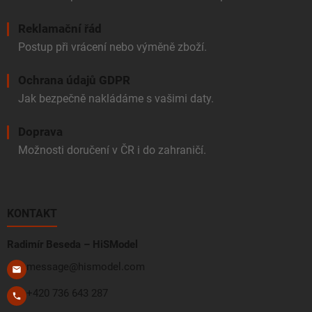
Reklamační řád
Postup při vrácení nebo výměně zboží.
Ochrana údajů GDPR
Jak bezpečně nakládáme s vašimi daty.
Doprava
Možnosti doručení v ČR i do zahraničí.
KONTAKT
Radimír Beseda – HiSModel
message@hismodel.com
+420 736 643 287