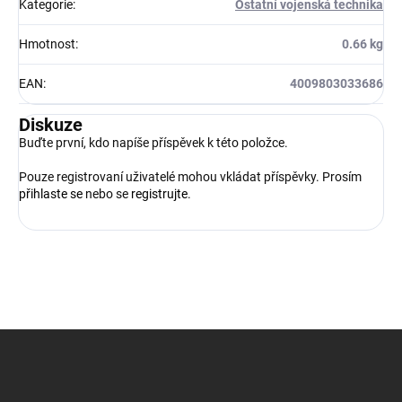
Kategorie
:
Ostatní vojenská technika
Hmotnost
:
0.66 kg
EAN
:
4009803033686
Diskuze
Buďte první, kdo napíše příspěvek k této položce.
Pouze registrovaní uživatelé mohou vkládat příspěvky. Prosím
přihlaste se
nebo se
registrujte
.
Z
á
p
a