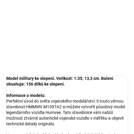
−
+
Přidat do košíku
Model military ke slepení. Velikost: 1:35; 13,3 cm. Balení obsahuje:
156 dílků ke slepení.
DETAILNÍ INFORMACE
ZEPTAT SE
HLÍDAT
Model military ke slepení. Velikost: 1:35; 13,3 cm. Balení
obsahuje: 156 dílků ke slepení.
Informace o modelu:
Perfektní úvod do světa vojenského modelářství: S touto věrnou
stavebnicí HMMWV M1097A2 si můžete vytvořit působivý model
legendárního vozidla Humvee. Tato stavebnice vám nabízí
možnost ztvárnit autentické vojenské vozidlo v měřítku a objevit
technické detaily originálu.