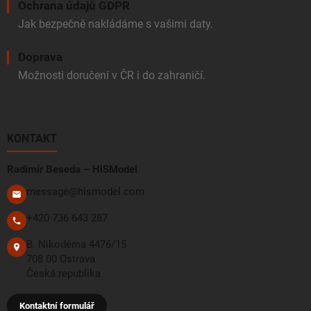
Ochrana údajů GDPR
Jak bezpečně nakládáme s vašimi daty.
Doprava
Možnosti doručení v ČR i do zahraničí.
KONTAKT
Radimír Beseda – HiSModel
message@hismodel.com
+420 736 643 287
B. Nikodéma 4476/15
708 00 Ostrava
Česká republika
Kontaktní formulář