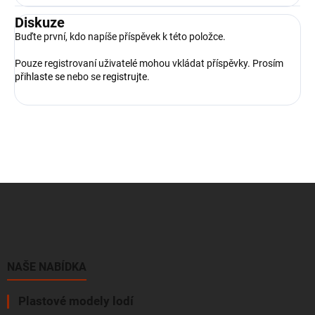
Diskuze
Buďte první, kdo napíše příspěvek k této položce.
Pouze registrovaní uživatelé mohou vkládat příspěvky. Prosím
přihlaste se
nebo se
registrujte
.
Z
á
p
a
t
í
NAŠE NABÍDKA
Plastové modely lodí