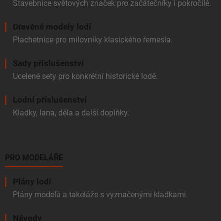
Stavebnice světových značek pro začátečníky i pokročilé.
Dřevěné modely lodí
Plachetnice pro milovníky klasického řemesla.
Sady příslušenství
Ucelené sety pro konkrétní historické lodě.
Lodní příslušenství
Kladky, lana, děla a další doplňky.
PRO MODELÁŘE
Plány lodí
Plány modelů a takeláže s vyznačenými kladkami.
Návody