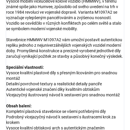
Vysoce mobilní víceúčelové kolové vozidlo (HMMWV), v terénu
známé spíše jako Humvee, způsobilo od svého uvedení na trh v
roce 1984 revoluci ve vojenské dopravě. Varianta M1097A2 se
vyznačuje vylepšeným pancéřováním a zvýšenou nosností.
Vozidlo se osvědčilo v různých konfliktech po celém světě a stalo
se symbolem moderní vojenské mobility.
Stavebnice HMMWV M1097A2 vám umožní postavit autentickou
repliku jednoho z nejuniverzálnějších vojenských vozidel moderní
doby. Promyšlená konstrukce a precizně vyrobené jednotlivé díly
zaručují vynikající požitek ze stavby a působivý konečný výsledek.
Speciální vlastnosti:
Vysoce kvalitní plastové díly s přesným lícováním pro snadnou
montáž
Detailní povrchové textury a realistické detaily pancíře
Autentické vojenské značení díky kvalitním obtiskům
Vícejazyčný ilustrovaný návod k sestavení pro snadnou montáž
Obsah balení:
Kompletní plastová stavebnice se všemi potřebnými díly
Podrobný vícejazyčný návod k sestavení s ilustracemi krok za
krokem
Vysoce kvalitní obtiskový arch s autentickým značením