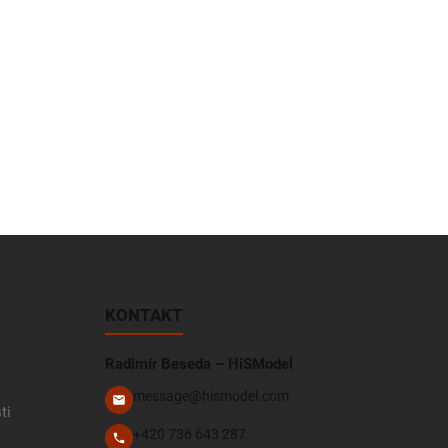
KONTAKT
Radimír Beseda – HiSModel
message@hismodel.com
ti
+420 736 643 287