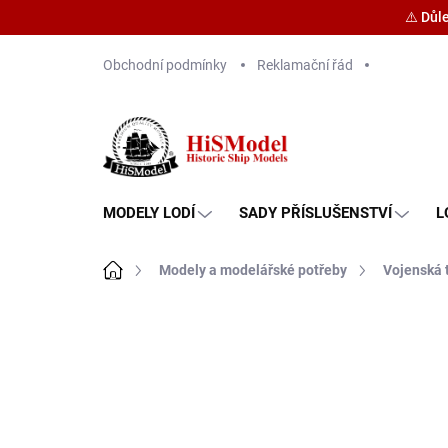
⚠️ Důl
Přejít
Obchodní podmínky
Reklamační řád
na
obsah
MODELY LODÍ
SADY PŘÍSLUŠENSTVÍ
L
Domů
Modely a modelářské potřeby
Vojenská 