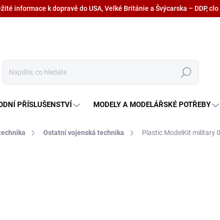
ežité informace k dopravě do USA, Velké Británie a Švýcarska – DDP, clo
Hledat
ODNÍ PŘÍSLUŠENSTVÍ
MODELY A MODELÁŘSKÉ POTŘEBY
technika
Ostatní vojenská technika
Plastic ModelKit military
865 Kč
714,90 Kč bez DPH
Měrná
SKLADEM U DODAVATELE
cena: