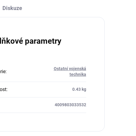
Diskuze
lňkové parametry
Ostatní vojenská
rie
:
technika
ost
:
0.43 kg
4009803033532