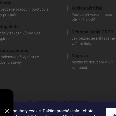
ávody
Reklamační řád
vědčené pracovní postupy a
Postup při vrácení nebo
py pro práci.
výměně zboží.
togalerie
Ochrana údajů GDPR
dely zákazníků pro vaši
Jak bezpečně nakládáme
spiraci.
vašimi daty.
dborná pomoc
Doprava
radenství při výběru i v
Možnosti doručení v ČR i
ůběhu stavby.
zahraničí.
e
PŘIJÍMÁME TYTO PLATEBNÍ METODY
oužívá soubory cookie. Dalším procházením tohoto
Bankovní přev
S