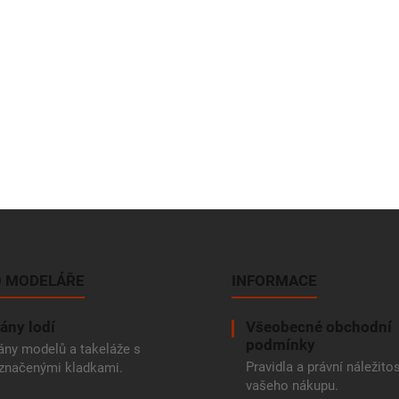
 MODELÁŘE
INFORMACE
ány lodí
Všeobecné obchodní
podmínky
ány modelů a takeláže s
Pravidla a právní náležitos
značenými kladkami.
vašeho nákupu.