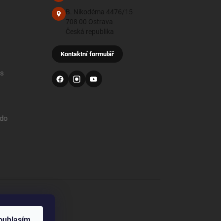
B. Nikodéma 4476/15
708 00 Ostrava
Česká republika
Kontaktní formulář
 s
 do
od
ouhlasím