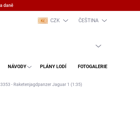
 a daně
CZK
ČEŠTINA
PRÁZDNÝ KOŠÍK
NÁKUPNÍ
KOŠÍK
NÁVODY
PLÁNY LODÍ
FOTOGALERIE
KONTAKT
 03353 - Raketenjagdpanzer Jaguar 1 (1:35)
(5 KS)