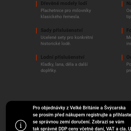
Dřevěné modely lodí
N
Plachetnice pro milovníky
Os
klasického řemesla.
ti
Sady příslušenství
Fo
Ucelené sety pro konkrétní
Mo
historické lodě.
in
Lodní příslušenství
O
Kladky, lana, děla a další
Po
doplňky.
pr
Pro objednávky z Velké Británie a Švýcarska
se prosím před nákupem registrujte a přihlast
se správnou zemí doručení. Zobrazí se vám
Tento web p
tak správné DDP ceny včetně daní, VAT a cla. U