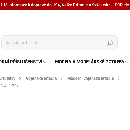
ežité informace k dopravě do USA, Velké Británie a Švýcarska – DDP, clo
Hledat
ODNÍ PŘÍSLUŠENSTVÍ
MODELY A MODELÁŘSKÉ POTŘEBY
vrtulníky
Vojenské letadla
Moderní vojenská letadla
S.4 (1:72)
514,60 Kč
425,30 Kč bez DPH
Měrná
SKLADEM U DODAVATELE