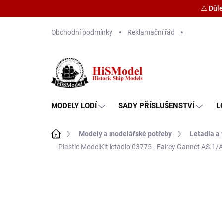
⚠️ Důl
Přejít
Obchodní podmínky
Reklamační řád
na
obsah
MODELY LODÍ
SADY PŘÍSLUŠENSTVÍ
L
Domů
Modely a modelářské potřeby
Letadla a 
Plastic ModelKit letadlo 03775 - Fairey Gannet AS.1/A