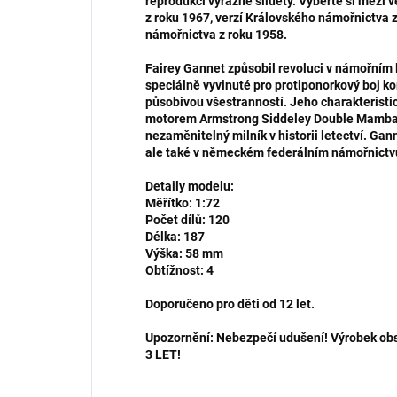
reprodukci výrazné siluety. Vyberte si mezi 
z roku 1967, verzí Královského námořnictva
námořnictva z roku 1958.
Fairey Gannet způsobil revoluci v námořním le
speciálně vyvinuté pro protiponorkový boj ko
působivou všestranností. Jeho charakteristi
motorem Armstrong Siddeley Double Mamba a 
nezaměnitelný milník v historii letectví. Ga
ale také v německém federálním námořnictv
Detaily modelu:
Měřítko: 1:72
Počet dílů: 120
Délka: 187
Výška: 58 mm
Obtížnost: 4
Doporučeno pro děti od 12 let.
Upozornění: Nebezpečí udušení! Výrobek o
3 LET!