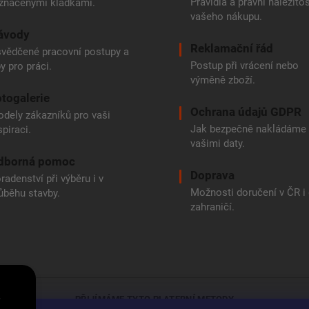
Pravidla a právní náležitos
značenými kladkami.
vašeho nákupu.
ávody
Reklamační řád
vědčené pracovní postupy a
Postup při vrácení nebo
py pro práci.
výměně zboží.
togalerie
Ochrana údajů GDPR
dely zákazníků pro vaši
Jak bezpečně nakládáme
spiraci.
vašimi daty.
dborná pomoc
Doprava
radenství při výběru i v
Možnosti doručení v ČR i
ůběhu stavby.
zahraničí.
e
PŘIJÍMÁME TYTO PLATEBNÍ METODY