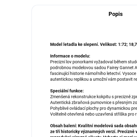
Popis
Model letadla ke slepení. Velikost: 1:72; 18,
Informace o modelu:
Precizní lov ponorkami vyžadoval během studen
podrobnou modelovou sadou Fairey Gannet A
fascinující historie námořního letectví. Vysoce
autentickou replikou a umožní vám postavit re
Speciální funkce:
Zmenšená rekonstrukce kokpitu s precizně zpra
Autentická zbraňová pumovnice s přesným z
Pohyblivé ovládací plochy pro dynamickou pr
Volitelně otevřená nebo uzavřená stříška pro
Obsah balení: Kvalitní modelová sada obsa
ze tří historicky významných verzí. Precizn