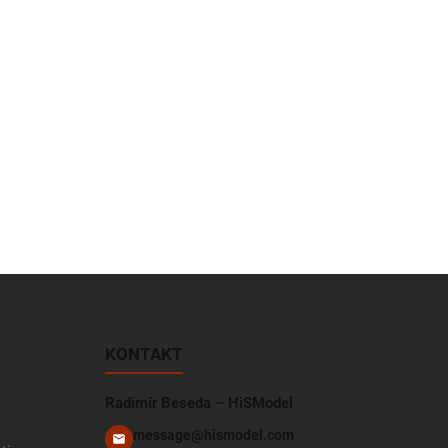
KONTAKT
Radimír Beseda – HiSModel
message@hismodel.com