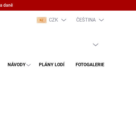
 a daně
CZK
ČEŠTINA
PRÁZDNÝ KOŠÍK
NÁKUPNÍ
KOŠÍK
NÁVODY
PLÁNY LODÍ
FOTOGALERIE
KONTAKT
(5 KS)