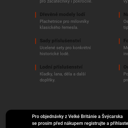
pro začátečníky i pokročilé.
vy
Dřevěné modely lodí
N
Plachetnice pro milovníky
Os
klasického řemesla.
ti
Sady příslušenství
Fo
Ucelené sety pro konkrétní
Mo
historické lodě.
in
Lodní příslušenství
O
Kladky, lana, děla a další
Po
doplňky.
pr
Pro objednávky z Velké Británie a Švýcarska
se prosím před nákupem registrujte a přihlast