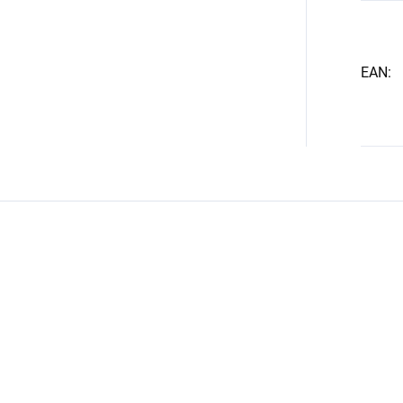
EAN
:
ožce.
 příspěvky. Prosím
přihlaste se
nebo se
registrujte
.