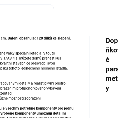
7 cm. Balení obsahuje: 120 dílků ke slepení.
Dop
ňko
é války speciální letadla. S touto
é
S.1/AS.4 si můžete domů přenést kus
 kvalitní stavebnice přesvědčí svou
par
pliku tohoto jedinečného nosného letadla.
met
covanými detaily a realistickými přístroji
y
obrazením protiponorkového vybavení
ezentaci
 různé možnosti zobrazení
huje všechny potřebné komponenty pro jednu
ě vyrobené komponenty umožňují detailní