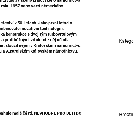
verzí Australského královského námořnictva
 z roku 1957 nebo verzí německého
tectví v 50. letech. Jako první letadlo
mbinovalo inovativní technologii s
cká konstrukce s dvojitým turbovrtulovým
protiběžnými vrtulemi z něj učinila
Katego
nnet sloužil nejen v Královském námořnictvu,
u a Australském královském námořnictvu.
bsahuje malé části. NEVHODNÉ PRO DĚTI DO
Hmotn