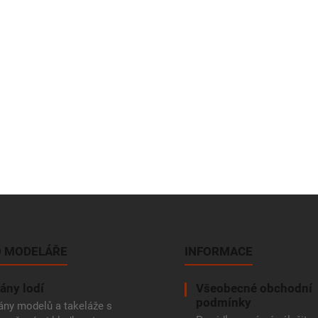
 MODELÁŘE
INFORMACE
ány lodí
Všeobecné obchodní
podmínky
ány modelů a takeláže s