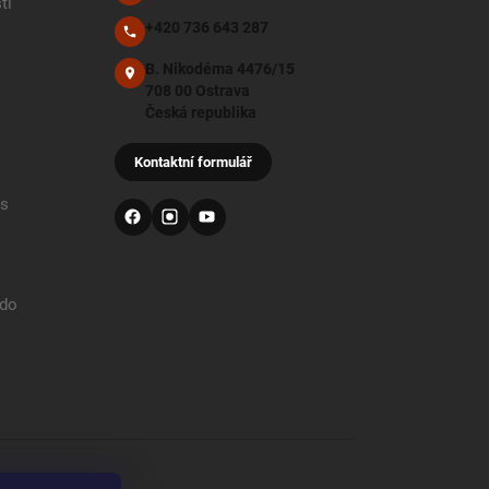
ti
+420 736 643 287
B. Nikodéma 4476/15
708 00 Ostrava
Česká republika
Kontaktní formulář
 s
 do