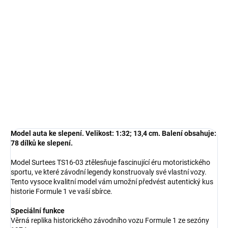
−
+
Přidat do košíku
Model auta ke slepení. Velikost: 1:32; 13,4 cm. Balení obsahuje: 78
dílků ke slepení.
DETAILNÍ INFORMACE
ZEPTAT SE
HLÍDAT
Model auta ke slepení. Velikost: 1:32; 13,4 cm. Balení obsahuje:
78 dílků ke slepení.
Model Surtees TS16-03 ztělesňuje fascinující éru motoristického
sportu, ve které závodní legendy konstruovaly své vlastní vozy.
Tento vysoce kvalitní model vám umožní předvést autentický kus
historie Formule 1 ve vaší sbírce.
Speciální funkce
Věrná replika historického závodního vozu Formule 1 ze sezóny