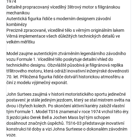
1974
Detailně propracovaný vícedílný 3litrový motor s filigránskou
mechanikou
Autentická figurka řidiče s moderním designem závodní
kombinézy
Precizně zpracované, vícedílné tělo s věrným originálním lakem
Věrná implementace všech důležitých technických detailů ve
velkém měřítku
Model zaujme autentickým ztvárněním legendárního závodního
vozu Formule 1. Vícedílné tělo poskytuje detailní vhled do
technického designu. Obzvláště působivá je filigránová replika
třílitrového motoru, která odráží inovativní inženýrské dovednosti
70. let. Přiložená figurka řidiče dotváří historickou atmosféru a
činí z modelu výjimečný exponát.
John Surtees zaujímá v historii motoristického sportu jedinečné
postavení: je stále jediným jezdcem, který se stal mistrem světa na
dvou i čtyřech kolech. Po skončení aktivní kariéry založil vlastní
tým Formule 1. Model TS16 znamenal v roce 1974 vrchol této éry.
S jezdci jako Derek Bell a Jochen Mass byl tým schopen
dosáhnout značných úspěchů. TS16-03 představuje inovativní
konstrukci té doby a vizi Johna Surteese o dokonalém závodním
voze.