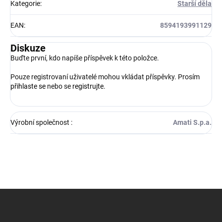
Kategorie
:
Starší děla
EAN
:
8594193991129
Diskuze
Buďte první, kdo napíše příspěvek k této položce.
Pouze registrovaní uživatelé mohou vkládat příspěvky. Prosím
přihlaste se
nebo se
registrujte
.
Výrobní společnost
:
Amati S.p.a.
Z
á
p