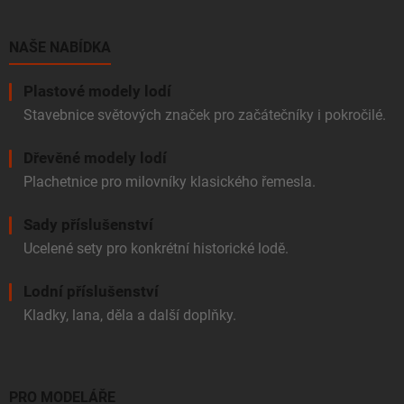
a
t
í
NAŠE NABÍDKA
Plastové modely lodí
Stavebnice světových značek pro začátečníky i pokročilé.
Dřevěné modely lodí
Plachetnice pro milovníky klasického řemesla.
Sady příslušenství
Ucelené sety pro konkrétní historické lodě.
Lodní příslušenství
Kladky, lana, děla a další doplňky.
PRO MODELÁŘE