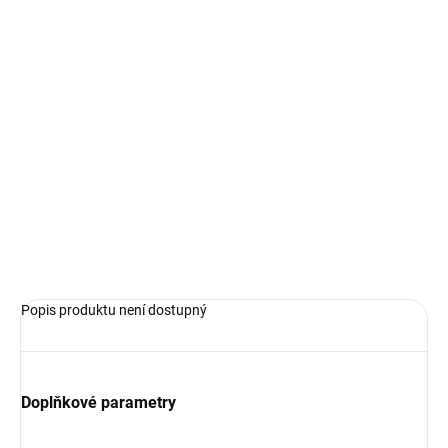
Mosazné dělo typu: Kulverina
Skutečná délka:
Měřítko:
Délka:
22 mm
Max průměr:
Výrobce:
Amati
Doporučená lafeta:
ZEPTAT SE
HLÍDAT
Popis produktu není dostupný
Doplňkové parametry