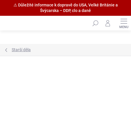
⚠️ Důležité informace k dopravě do USA, Velké Británie a
Švýcarska – DDP, clo a daně
Přejít
na
obsah
Starší děla
Značka:
Amati S.p.a.