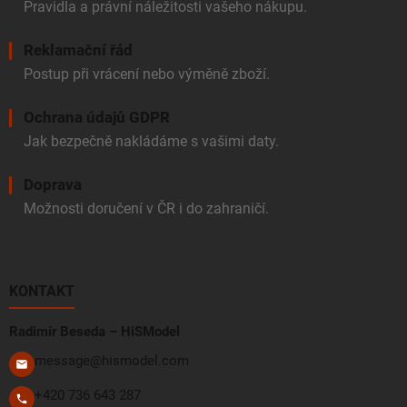
Pravidla a právní náležitosti vašeho nákupu.
Reklamační řád
Postup při vrácení nebo výměně zboží.
Ochrana údajů GDPR
Jak bezpečně nakládáme s vašimi daty.
Doprava
Možnosti doručení v ČR i do zahraničí.
KONTAKT
Radimír Beseda – HiSModel
message@hismodel.com
+420 736 643 287