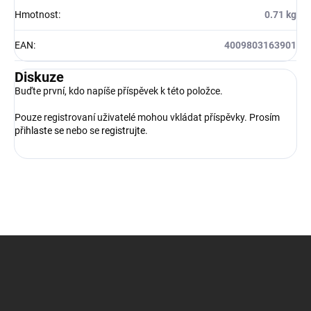
Hmotnost
:
0.71 kg
EAN
:
4009803163901
Diskuze
Buďte první, kdo napíše příspěvek k této položce.
Pouze registrovaní uživatelé mohou vkládat příspěvky. Prosím
přihlaste se
nebo se
registrujte
.
Z
á
p
a
t