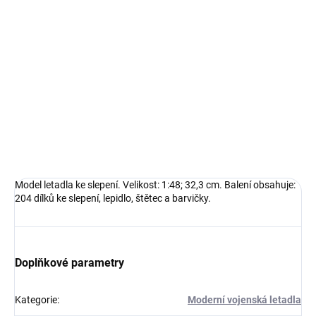
−
+
Přidat do košíku
Model letadla ke slepení. Velikost: 1:48; 32,3 cm. Balení obsahuje:
204 dílků ke slepení, lepidlo, štětec a barvičky.
DETAILNÍ INFORMACE
ZEPTAT SE
HLÍDAT
Model letadla ke slepení. Velikost: 1:48; 32,3 cm. Balení obsahuje:
204 dílků ke slepení, lepidlo, štětec a barvičky.
Doplňkové parametry
Kategorie
:
Moderní vojenská letadla