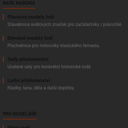
í
NAŠE NABÍDKA
Plastové modely lodí
Stavebnice světových značek pro začátečníky i pokročilé.
Dřevěné modely lodí
Plachetnice pro milovníky klasického řemesla.
Sady příslušenství
Ucelené sety pro konkrétní historické lodě.
Lodní příslušenství
Kladky, lana, děla a další doplňky.
PRO MODELÁŘE
Plány lodí