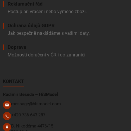
Reklamační řád
Postup při vrácení nebo výměně zboží.
Ochrana údajů GDPR
Jak bezpečně nakládáme s vašimi daty.
Doprava
Možnosti doručení v ČR i do zahraničí.
KONTAKT
Radimír Beseda – HiSModel
message@hismodel.com
+420 736 643 287
B. Nikodéma 4476/15