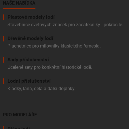
í
NAŠE NABÍDKA
Plastové modely lodí
Stavebnice světových značek pro začátečníky i pokročilé.
Dřevěné modely lodí
Plachetnice pro milovníky klasického řemesla.
Sady příslušenství
Ucelené sety pro konkrétní historické lodě.
Lodní příslušenství
Kladky, lana, děla a další doplňky.
PRO MODELÁŘE
Plány lodí