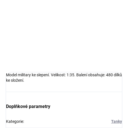
−
+
Přidat do košíku
Model military ke slepení. Velikost: 1:35.Balení obsahuje: 480 dílků
ke složení.
DETAILNÍ INFORMACE
ZEPTAT SE
HLÍDAT
Model military ke slepení. Velikost: 1:35. Balení obsahuje: 480 dílků
ke složení.
Doplňkové parametry
Kategorie
:
Tanky