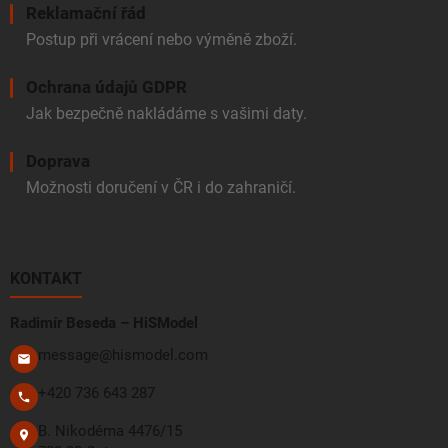
Reklamační řád
Postup při vrácení nebo výměně zboží.
Ochrana údajů GDPR
Jak bezpečně nakládáme s vašimi daty.
Doprava
Možnosti doručení v ČR i do zahraničí.
KONTAKT
Radimír Beseda – HiSModel
message@hismodel.com
+420 736 643 287
B. Nikodéma 4476/15