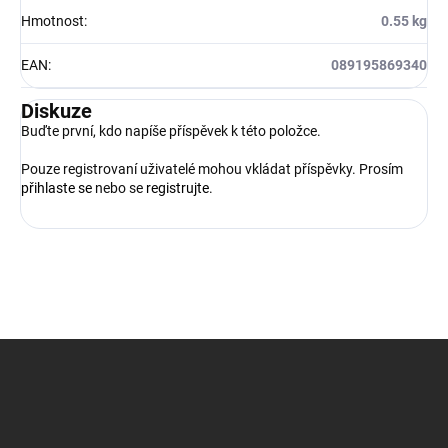
Hmotnost
:
0.55 kg
EAN
:
089195869340
Diskuze
Buďte první, kdo napíše příspěvek k této položce.
Pouze registrovaní uživatelé mohou vkládat příspěvky. Prosím
přihlaste se
nebo se
registrujte
.
Z
á
p
a
t