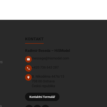
KONTAKT
Radimír Beseda – HiSModel
message@hismodel.com
ti
+420 736 643 287
B. Nikodéma 4476/15
708 00 Ostrava
Česká republika
Kontaktní formulář
 s