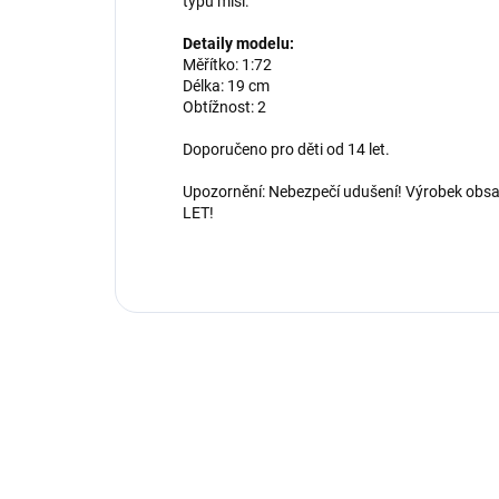
typů misí.
Detaily modelu:
Měřítko: 1:72
Délka: 19 cm
Obtížnost: 2
Doporučeno pro děti od 14 let.
Upozornění: Nebezpečí udušení! Výrobek obs
LET!