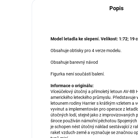
Popis
Model letadla ke slepení. Velikost: 1:72; 19 
Obsahuje obtisky pro 4 verze modelu.
Obsahuje barevný návod
Figurka není součástí balení.
Informace o originálu:
Víceúčelový útočný a přímoletý letoun AV-8B Ha
amerického leteckého průmyslu. Představuje 
letounem rodiny Harrier s krátkým vzletem a v
vyvinut a implementován pro operace z letadlo
útočných lodí, stejně jako z improvizovaných 
široce používán námořní pěchotou Spojených s
je schopen nést útočný náklad sestávající z 
raket vzduch-země a vyznačuje se značnou oper