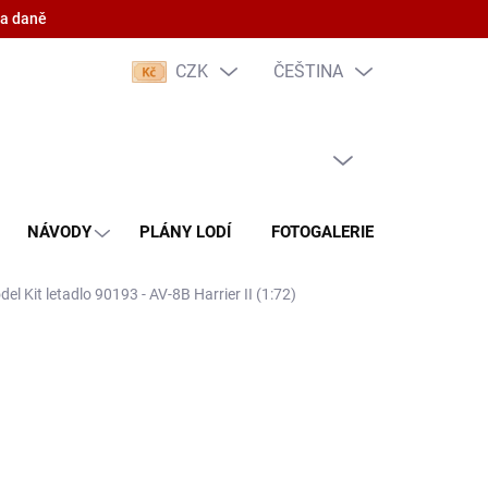
 a daně
CZK
ČEŠTINA
PRÁZDNÝ KOŠÍK
NÁKUPNÍ
KOŠÍK
NÁVODY
PLÁNY LODÍ
FOTOGALERIE
KONTAKT
el Kit letadlo 90193 - AV-8B Harrier II (1:72)
(5 KS)