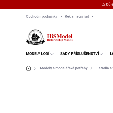
⚠️ Důl
Přejít
Obchodní podmínky
Reklamační řád
na
obsah
MODELY LODÍ
SADY PŘÍSLUŠENSTVÍ
L
Domů
Modely a modelářské potřeby
Letadla a 