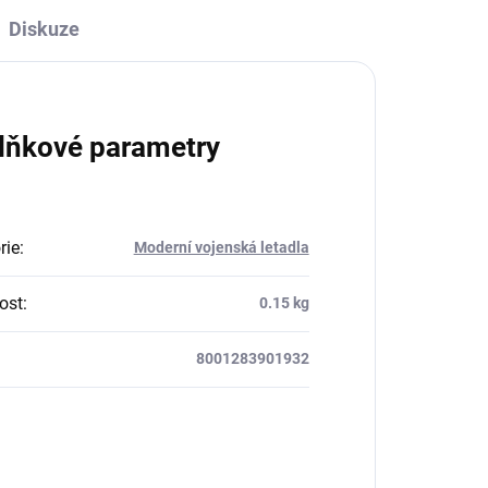
Diskuze
lňkové parametry
rie
:
Moderní vojenská letadla
ost
:
0.15 kg
8001283901932