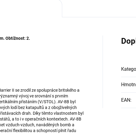
cm. Obtížnost: 2.
Dop
Katego
Hmotn
rrier II se zrodil ze spolupráce britského a
významný vývoj ve srovnání s prvním
EAN
:
ertikálním přistáním (V/STOL). AV-8B byl
vých lodí bez katapultů a z obojživelných
přistávacích drah. Díky těmto vlastnostem byl
tátů, a to i v operačních kontextech. AV-8B
raket vzduch-vzduch, naváděných bomb a
ační flexibilitou a schopností plnit řadu