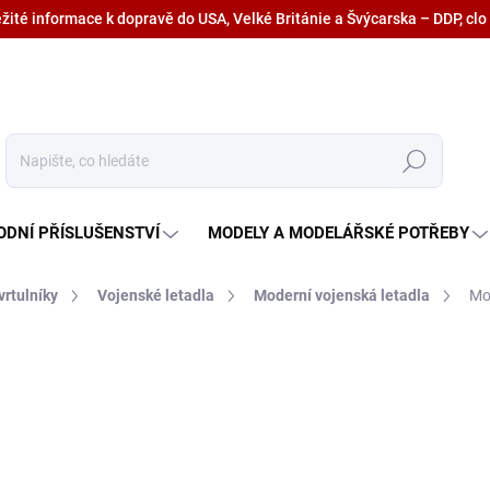
ežité informace k dopravě do USA, Velké Británie a Švýcarska – DDP, clo
Hledat
ODNÍ PŘÍSLUŠENSTVÍ
MODELY A MODELÁŘSKÉ POTŘEBY
vrtulníky
Vojenské letadla
Moderní vojenská letadla
Mod
497,70 Kč
411,30 Kč bez DPH
Měrná
SKLADEM U DODAVATELE
cena: