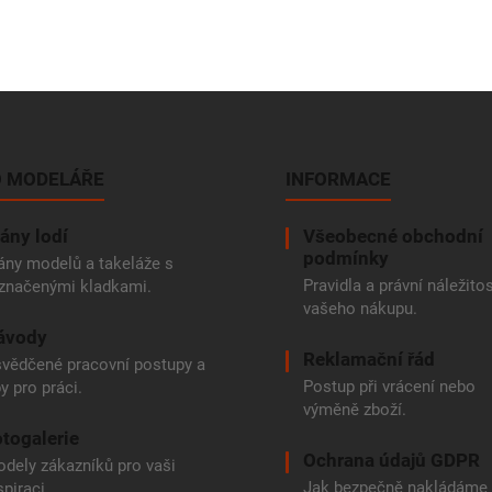
 MODELÁŘE
INFORMACE
ány lodí
Všeobecné obchodní
podmínky
ány modelů a takeláže s
Pravidla a právní náležitos
značenými kladkami.
vašeho nákupu.
ávody
Reklamační řád
vědčené pracovní postupy a
Postup při vrácení nebo
py pro práci.
výměně zboží.
togalerie
Ochrana údajů GDPR
dely zákazníků pro vaši
Jak bezpečně nakládáme
spiraci.