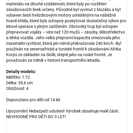
materiálu na dlouhé vzdálenosti, které byly po rozšíření
zásobovacích linek určeny. Původně byl vyvinut z kluzáku a byl
vybaven šesti hvězdicovými motory umístěnými na náběžné
hraně křídla, které byly schopny poskytovat dostatečný výkon pro
letové operace s plným zatížením. Obrovský trup byl schopen
přepravovat vojáky – více než 120 mužů – zásoby, dělostřelectvo
a lehká vozidla. Jeho velká přepravní kapacita omezovala jeho
maximální rychlost, která jen mírně překračovala 240 km/h. Byl
používán na severoafrické a tuniské frontě k zásobování Afrika
Korps ze základen na Sicílii, stejně jako na ruské frontě. Je
považován za milník v historii transportního letadla.
Detaily modelu:
Měřítko: 1:72
Délka: 39,6 cm
Obtížnost: 4
Doporučeno pro děti od 14 let.
Upozornění: Nebezpečí udušení! Výrobek obsahuje malé části.
NEVHODNÉ PRO DĚTI DO 3 LET!