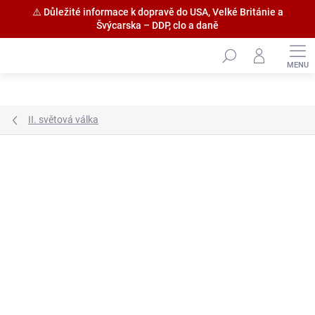
⚠️ Důležité informace k dopravě do USA, Velké Británie a
Švýcarska – DDP, clo a daně
Přejít
na
obsah
II. světová válka