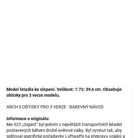
Měrná
SKLADEM U DODAVATELE
(5 KS)
cena:
−
+
Přidat do košíku
Model letadla ke slepení. Velikost: 1:72; 39,6 cm. Obsahuje obtisky
pro 3 verze modelu.
DETAILNÍ INFORMACE
ZEPTAT SE
HLÍDAT
Model letadla ke slepení. Velikost: 1:72; 39,6 cm. Obsahuje
obtisky pro 3 verze modelu.
ARCH S OBTISKY PRO 3 VERZE - BAREVNÝ NÁVOD
Informace o originálu:
Me-323 „Gigant“ byl jedním z největších transportních letadel
postavených během druhé světové války. Byl vyvinut tak, aby
splňoval specifické požadavky Luftwaffe na přepravu vojáků a