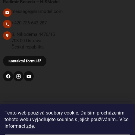
Radimír Beseda – HiSModel
message@hismodel.com
+420 736 643 287
B. Nikodéma 4476/15
708 00 Ostrava
Česká republika
Kontaktní formulář
PŘIJÍMÁME TYTO PLATEBNÍ METODY
Tento web používá soubory cookie. Dalším procházením
tohoto webu vyjadřujete souhlas s jejich používáním.. Více
informací
zde
.
Bankovní převod