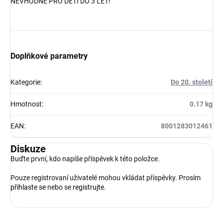
NEVHODNÉ PRO DĚTI DO 3 LET!
Doplňkové parametry
Kategorie
:
Do 20. století
Hmotnost
:
0.17 kg
EAN
:
8001283012461
Diskuze
Buďte první, kdo napíše příspěvek k této položce.
Pouze registrovaní uživatelé mohou vkládat příspěvky. Prosím
přihlaste se
nebo se
registrujte
.