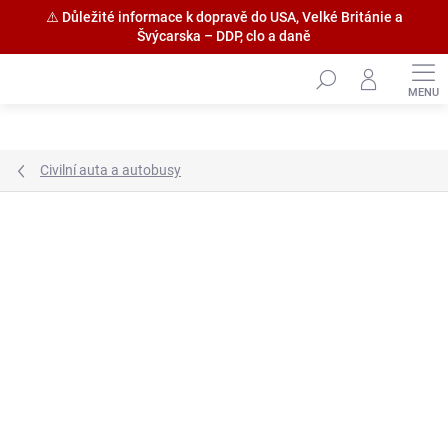
⚠️ Důležité informace k dopravě do USA, Velké Británie a
Švýcarska – DDP, clo a daně
Přejít
na
obsah
Civilní auta a autobusy