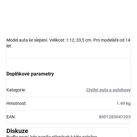
DETAILNÍ INFORMACE
ZEPTAT SE
HLÍDAT
Model auta ke slepení. Velikost: 1:12; 33,5 cm. Pro modeláře od 14
let.
Doplňkové parametry
Kategorie
:
Civilní auta a autobusy
Hmotnost
:
1.49 kg
EAN
:
8001283047203
Diskuze