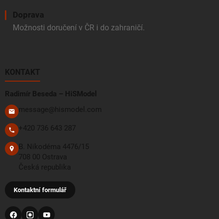
Doprava
Možnosti doručení v ČR i do zahraničí.
KONTAKT
Radimír Beseda – HiSModel
message@hismodel.com
+420 736 643 287
B. Nikodéma 4476/15
708 00 Ostrava
Česká republika
Kontaktní formulář