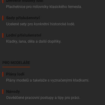
Dřevěné modely lodí
Plachetnice pro milovníky klasického řemesla.
Sady příslušenství
Ucelené sety pro konkrétní historické lodě.
Lodní příslušenství
Kladky, lana, děla a další doplňky.
PRO MODELÁŘE
Plány lodí
Plány modelů a takeláže s vyznačenými kladkami.
Návody
Osvědčené pracovní postupy a tipy pro práci.