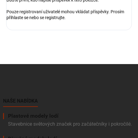
Buďte první, kdo napíše příspěvek k této položce.
Pouze registrovaní uživatelé mohou vkládat příspěvky. Prosím
přihlaste se
nebo se
registrujte
.
Z
á
p
a
t
í
NAŠE NABÍDKA
Plastové modely lodí
Stavebnice světových značek pro začátečníky i pokročilé.