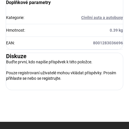
Doplňkové parametry
Kategorie
:
Civilní auta a autobusy
Hmotnost
:
0.39 kg
EAN
:
8001283036696
Diskuze
Buďte první, kdo napíše příspěvek k této položce.
Pouze registrovaní uživatelé mohou vkládat příspěvky. Prosím
přihlaste se
nebo se
registrujte
.
Z