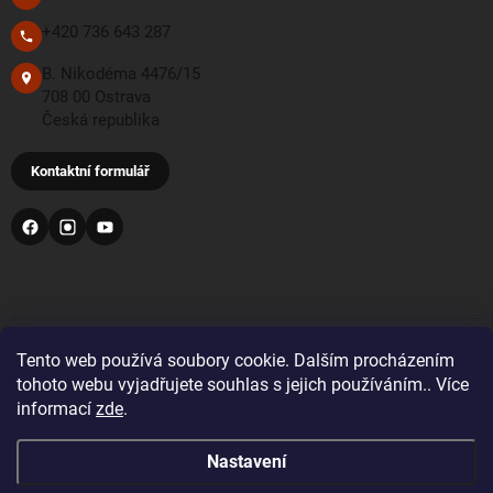
+420 736 643 287
B. Nikodéma 4476/15
708 00 Ostrava
Česká republika
Kontaktní formulář
PŘIJÍMÁME TYTO PLATEBNÍ METODY
Tento web používá soubory cookie. Dalším procházením
tohoto webu vyjadřujete souhlas s jejich používáním.. Více
informací
zde
.
Bankovní převod
Nastavení
Pro objednávky z Velké Británie a Švýcarska se prosím
před nákupem registrujte a přihlaste se správnou zemí