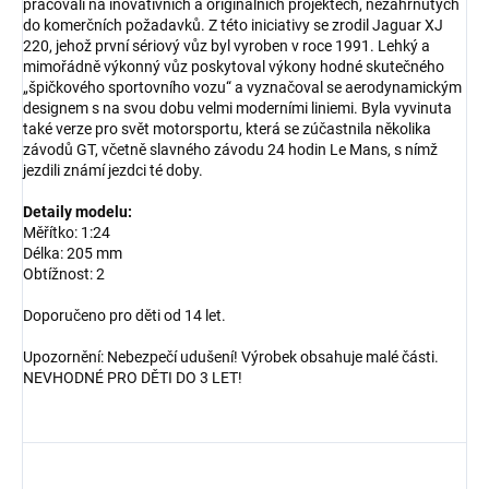
pracovali na inovativních a originálních projektech, nezahrnutých
do komerčních požadavků. Z této iniciativy se zrodil Jaguar XJ
220, jehož první sériový vůz byl vyroben v roce 1991. Lehký a
mimořádně výkonný vůz poskytoval výkony hodné skutečného
„špičkového sportovního vozu“ a vyznačoval se aerodynamickým
designem s na svou dobu velmi moderními liniemi. Byla vyvinuta
také verze pro svět motorsportu, která se zúčastnila několika
závodů GT, včetně slavného závodu 24 hodin Le Mans, s nímž
jezdili známí jezdci té doby.
Detaily modelu:
Měřítko: 1:24
Délka: 205 mm
Obtížnost: 2
Doporučeno pro děti od 14 let.
Upozornění: Nebezpečí udušení! Výrobek obsahuje malé části.
NEVHODNÉ PRO DĚTI DO 3 LET!