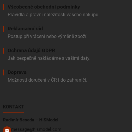
Všeobecné obchodní podmínky
Pravidla a právní náležitosti vašeho nákupu.
Reklamační řád
Postup při vrácení nebo výměně zboží.
Ochrana údajů GDPR
Jak bezpečně nakládáme s vašimi daty.
Doprava
Možnosti doručení v ČR i do zahraničí.
KONTAKT
Radimír Beseda – HiSModel
message@hismodel.com