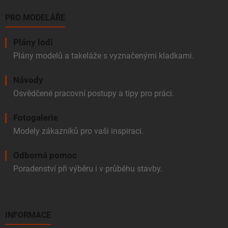
PRO MODELÁŘE
Plány lodí
Plány modelů a takeláže s vyznačenými kladkami.
Návody
Osvědčené pracovní postupy a tipy pro práci.
Fotogalerie
Modely zákazníků pro vaši inspiraci.
Odborná pomoc
Poradenství při výběru i v průběhu stavby.
INFORMACE