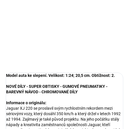
−
+
Přidat do košíku
Model auta ke slepení. Velikost: 1:24; 20,5 cm.Model pro modeláře
od 14 let.
DETAILNÍ INFORMACE
ZEPTAT SE
HLÍDAT
Model auta ke slepení. Velikost: 1:24; 20,5 cm. Obtížnost: 2.
NOVÉ DÍLY - SUPER OBTISKY - GUMOVÉ PNEUMATIKY -
BAREVNÝ NÁVOD - CHROMOVANÉ DÍLY
Informace o originálu:
Jaguar XJ 220 se proslavil svým rychlostním rekordem mezi
sériovými vozy, který dosáhl 350 km/h a který držel v letech 1992
až 1994. Zajímavý je také původ projektu. Na jeho počátku stály
nápady a kreativita zaměstnanců společnosti Jaguar, kteří