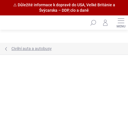
⚠️ Důležité informace k dopravě do USA, Velké Británie a
Švýcarska – DDP, clo a daně
Přejít
na
obsah
Civilní auta a autobusy