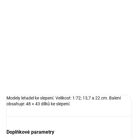
766,50 Kč bez DPH
Měrná
SKLADEM U DODAVATELE
(5 KS)
cena:
−
+
Přidat do košíku
Modely letadel ke slepení. Velikost: 1:72; 13,7 a 22 cm.Balení
obsahuje: 48 + 43 dílků ke slepení.
DETAILNÍ INFORMACE
ZEPTAT SE
HLÍDAT
Modely letadel ke slepení. Velikost: 1:72; 13,7 a 22 cm. Balení
obsahuje: 48 + 43 dílků ke slepení.
Doplňkové parametry