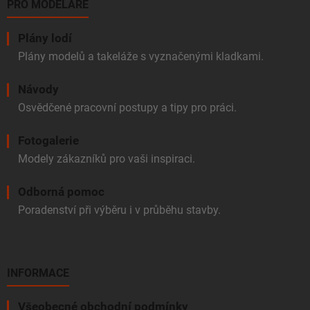
PRO MODELÁŘE
Plány lodí
Plány modelů a takeláže s vyznačenými kladkami.
Návody
Osvědčené pracovní postupy a tipy pro práci.
Fotogalerie
Modely zákazníků pro vaši inspiraci.
Odborná pomoc
Poradenství při výběru i v průběhu stavby.
INFORMACE
Všeobecné obchodní podmínky