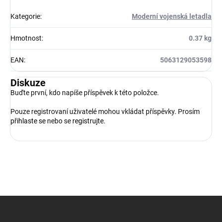
Kategorie
:
Moderní vojenská letadla
Hmotnost
:
0.37 kg
EAN
:
5063129053598
Diskuze
Buďte první, kdo napíše příspěvek k této položce.
Pouze registrovaní uživatelé mohou vkládat příspěvky. Prosím
přihlaste se
nebo se
registrujte
.
Z
á