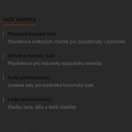
p
a
t
í
NAŠE NABÍDKA
Plastové modely lodí
Stavebnice světových značek pro začátečníky i pokročilé.
Dřevěné modely lodí
Plachetnice pro milovníky klasického řemesla.
Sady příslušenství
Ucelené sety pro konkrétní historické lodě.
Lodní příslušenství
Kladky, lana, děla a další doplňky.