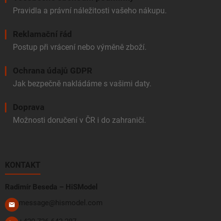
Pravidla a právní náležitosti vašeho nákupu.
Reklamační řád
Postup při vrácení nebo výměně zboží.
Ochrana údajů GDPR
Jak bezpečně nakládáme s vašimi daty.
Doprava
Možnosti doručení v ČR i do zahraničí.
KONTAKT
Radimír Beseda – HiSModel
message@hismodel.com