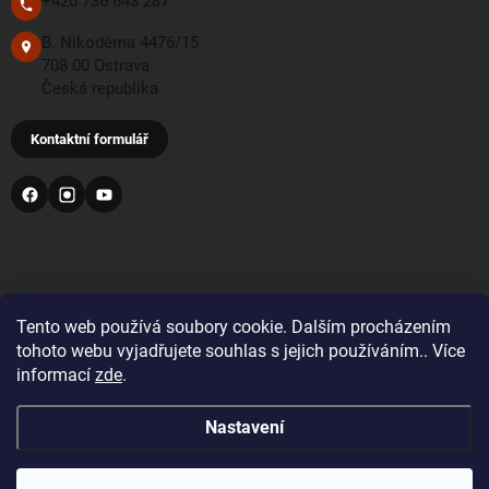
+420 736 643 287
B. Nikodéma 4476/15
708 00 Ostrava
Česká republika
Kontaktní formulář
PŘIJÍMÁME TYTO PLATEBNÍ METODY
Tento web používá soubory cookie. Dalším procházením
tohoto webu vyjadřujete souhlas s jejich používáním.. Více
informací
zde
.
Bankovní převod
Nastavení
Pro objednávky z Velké Británie a Švýcarska se prosím
před nákupem registrujte a přihlaste se správnou zemí
doručení. Zobrazí se vám tak správné DDP ceny včetně