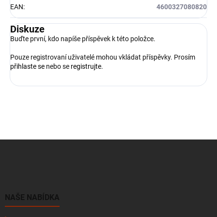
EAN
:
4600327080820
Diskuze
Buďte první, kdo napíše příspěvek k této položce.
Pouze registrovaní uživatelé mohou vkládat příspěvky. Prosím
přihlaste se
nebo se
registrujte
.
Z
á
p
a
t
í
NAŠE NABÍDKA