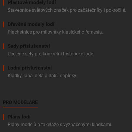
Plastové modely lodí
Stavebnice světových značek pro začátečníky i pokročilé.
Dřevěné modely lodí
Plachetnice pro milovníky klasického řemesla.
Sady příslušenství
Ucelené sety pro konkrétní historické lodě.
Lodní příslušenství
Kladky, lana, děla a další doplňky.
PRO MODELÁŘE
Plány lodí
Plány modelů a takeláže s vyznačenými kladkami.