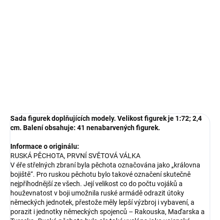
−
+
Přidat do košíku
Sada figurek doplňujících modely
DETAILNÍ INFORMACE
ZEPTAT SE
HLÍDAT
Sada figurek doplňujících modely. Velikost figurek je 1:72; 2,4
cm. Balení obsahuje: 41 nenabarvených figurek.
Informace o originálu:
RUSKÁ PĚCHOTA, PRVNÍ SVĚTOVÁ VÁLKA
V éře střelných zbraní byla pěchota označována jako „královna
bojiště“. Pro ruskou pěchotu bylo takové označení skutečně
nejpříhodnější ze všech. Její velikost co do počtu vojáků a
houževnatost v boji umožnila ruské armádě odrazit útoky
německých jednotek, přestože měly lepší výzbroj i vybavení, a
porazit i jednotky německých spojenců – Rakouska, Maďarska a