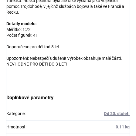
Turecka. Ruská pěchota byla ale také vyslána jako vojenská
pomoc Trojdohodě, v jejíchž službách bojovala také ve Francii a
Řecku.
Detaily modelu:
Měřítko: 1:72
Počet figurek: 41
Doporučeno pro děti od 8 let.
Upozornění: Nebezpečí udušení! Výrobek obsahuje malé části.
NEVHODNÉ PRO DĚTI DO 3 LET!
Doplňkové parametry
Kategorie
:
Od 20. století
Hmotnost
:
0.11 kg