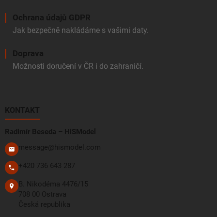
Ochrana údajů GDPR
Jak bezpečně nakládáme s vašimi daty.
Doprava
Možnosti doručení v ČR i do zahraničí.
KONTAKT
Radimír Beseda – HiSModel
message@hismodel.com
+420 736 643 287
B. Nikodéma 4476/15
708 00 Ostrava
Česká republika