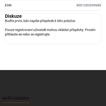
EAN
:
8001283039680
Diskuze
Buďte první, kdo napíše příspěvek k této položce.
Pouze registrovaní uživatelé mohou vkládat příspěvky. Prosím
přihlaste se
nebo se
registrujte
.
Z
á
p
a
t
í
NAŠE NABÍDKA