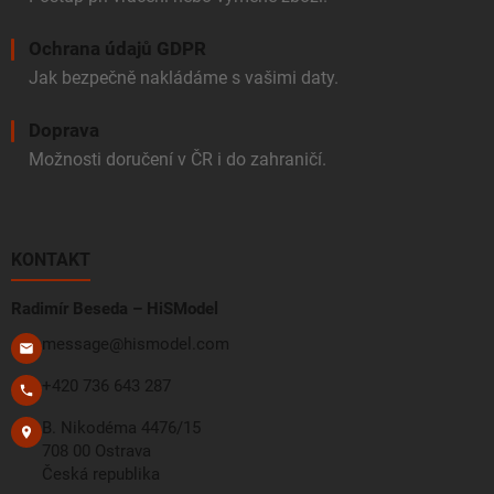
Ochrana údajů GDPR
Jak bezpečně nakládáme s vašimi daty.
Doprava
Možnosti doručení v ČR i do zahraničí.
KONTAKT
Radimír Beseda – HiSModel
message@hismodel.com
+420 736 643 287
B. Nikodéma 4476/15
708 00 Ostrava
Česká republika