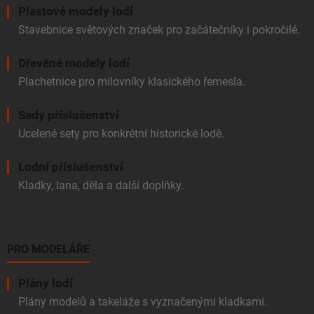
Plastové modely lodí
Stavebnice světových značek pro začátečníky i pokročilé.
Dřevěné modely lodí
Plachetnice pro milovníky klasického řemesla.
Sady příslušenství
Ucelené sety pro konkrétní historické lodě.
Lodní příslušenství
Kladky, lana, děla a další doplňky.
PRO MODELÁŘE
Plány lodí
Plány modelů a takeláže s vyznačenými kladkami.