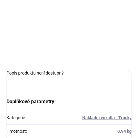
Měrná
MOMENTÁLNĚ NEDOSTUPNÉ
cena:
−
+
Přidat do košíku
Model trucku ke slepení. Velikost: 1:24; 26,9 cm.
ZEPTAT SE
HLÍDAT
Popis produktu není dostupný
Doplňkové parametry
Kategorie
:
Nákladní vozidla - Trucky
Hmotnost
:
0.94 kg