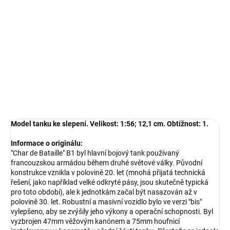
−
+
Přidat do košíku
Model tanku ke slepení. Velikost: 1:56; 12,1 cm.
DETAILNÍ INFORMACE
ZEPTAT SE
HLÍDAT
Model tanku ke slepení. Velikost: 1:56; 12,1 cm. Obtížnost: 1.
Informace o originálu:
"Char de Bataille" B1 byl hlavní bojový tank používaný
francouzskou armádou během druhé světové války. Původní
konstrukce vznikla v polovině 20. let (mnohá přijatá technická
řešení, jako například velké odkryté pásy, jsou skutečně typická
pro toto období), ale k jednotkám začal být nasazován až v
polovině 30. let. Robustní a masivní vozidlo bylo ve verzi "bis"
vylepšeno, aby se zvýšily jeho výkony a operační schopnosti. Byl
vyzbrojen 47mm věžovým kanónem a 75mm houfnicí