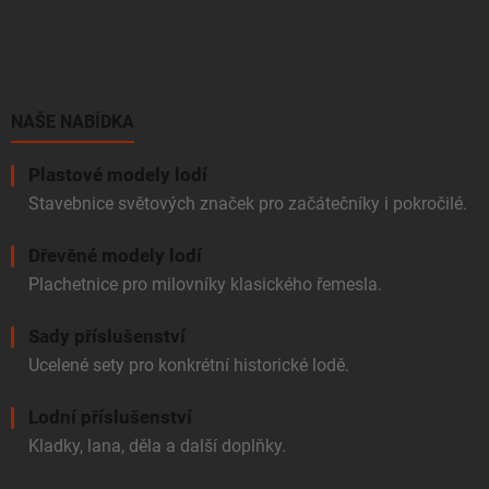
Z
á
p
a
t
í
NAŠE NABÍDKA
Plastové modely lodí
Stavebnice světových značek pro začátečníky i pokročilé.
Dřevěné modely lodí
Plachetnice pro milovníky klasického řemesla.
Sady příslušenství
Ucelené sety pro konkrétní historické lodě.
Lodní příslušenství
Kladky, lana, děla a další doplňky.