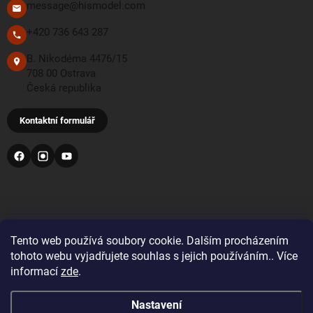
message@hismodel.com
+420 736 643 287
B. Nikodéma 4476/15
708 00 Ostrava
Česká republika
Kontaktní formulář
PŘIJÍMÁME TYTO PLATEBNÍ METODY
Tento web používá soubory cookie. Dalším procházením
tohoto webu vyjadřujete souhlas s jejich používáním.. Více
informací
zde
.
Bankovní převod
Nastavení
Pro objednávky z Velké Británie a Švýcarska se prosím