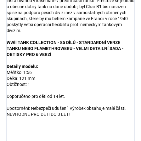
instalovanou v kasematě v přední části tanku. Přestože se jednalo
o obecně dobrý tank na dané období, byl Char B1 bis nasazen
spíše na podporu pěších divizí než v samostatných obrněných
skupinách, které by mu během kampaně ve Francii v roce 1940
poskytly větší operační flexibilitu proti německým tankovým
divizím.
WWll TANK COLLECTION - 85 DÍLŮ - STANDARDNÍ VERZE
TANKU NEBO FLAMETHROWERU - VELMI DETAILNÍ SADA -
OBTISKY PRO 6 VERZÍ
Detaily modelu:
Měřítko: 1:56
Délka: 121 mm
Obtížnost: 1
Doporučeno pro děti od 14 let.
Upozornění: Nebezpečí udušení! Výrobek obsahuje malé části.
NEVHODNÉ PRO DĚTI DO 3 LET!