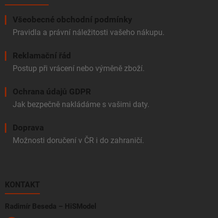
Všeobecné obchodní podmínky
Pravidla a právní náležitosti vašeho nákupu.
Reklamační řád
Postup při vrácení nebo výměně zboží.
Ochrana údajů GDPR
Jak bezpečně nakládáme s vašimi daty.
Doprava
Možnosti doručení v ČR i do zahraničí.
KONTAKT
Radimír Beseda – HiSModel